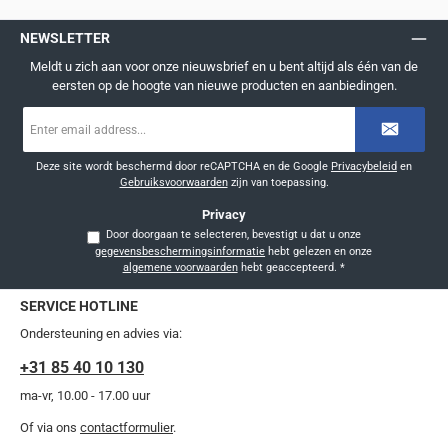
NEWSLETTER
Meldt u zich aan voor onze nieuwsbrief en u bent altijd als één van de
eersten op de hoogte van nieuwe producten en aanbiedingen.
E-
mailadres
*
Deze site wordt beschermd door reCAPTCHA en de Google
Privacybeleid
en
Gebruiksvoorwaarden
zijn van toepassing.
Privacy
Door doorgaan te selecteren, bevestigt u dat u onze
gegevensbeschermingsinformatie
hebt gelezen en onze
algemene voorwaarden
hebt geaccepteerd.
*
SERVICE HOTLINE
Ondersteuning en advies via:
+31 85 40 10 130
ma-vr, 10.00 - 17.00 uur
Of via ons
contactformulier
.