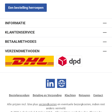
Een bestelling herroepen
INFORMATIE
KLANTENSERVICE
BETAALMETHODES
VERZENDMETHODEN
DHL Europlus (2-5 werkdagen)
DPD
LinkedIn
Website
Bestelprocedure
Betaling en Verzending
Klachten
Retouren
Contact
Alle prijzen incl. btw plus
verzendkosten
en eventuele bezorgkosten, indien niet
anders vermeld.