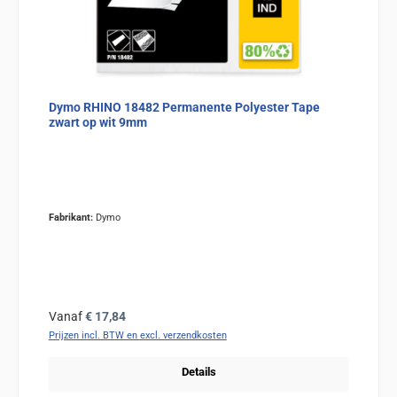
Dymo RHINO 18482 Permanente Polyester Tape
zwart op wit 9mm
Fabrikant:
Dymo
Normale prijs:
Vanaf
€ 17,84
Prijzen incl. BTW en excl. verzendkosten
Details