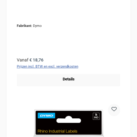
Fabrikant:
Dymo
Normale prijs:
Vanaf
€ 18,76
Prijzen incl. BTW en excl. verzendkosten
Details