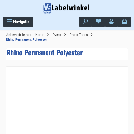
Ga naar de hoofdinhoud
Je hebt 0 items op j
Navigatie
Je bevindt je hier:
Home
Dymo
Rhino Tapes
Rhino Permanent Polyester
Rhino Permanent Polyester