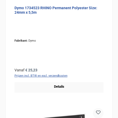
Dymo 1734523 RHINO Permanent Polyester Size:
24mm x 5,5m
Fabrikant:
Dymo
Normale prijs:
Vanaf
€ 25,23
Prijzen incl. BTW en excl. verzendkosten
Details