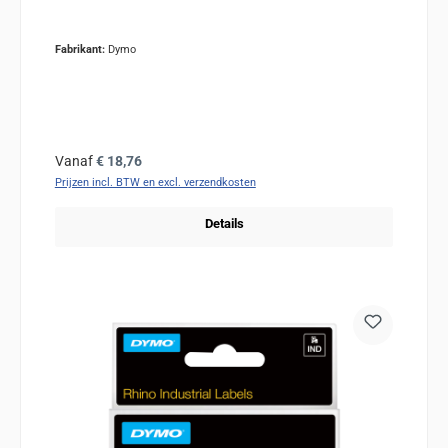
Fabrikant:
Dymo
Normale prijs:
Vanaf
€ 18,76
Prijzen incl. BTW en excl. verzendkosten
Details