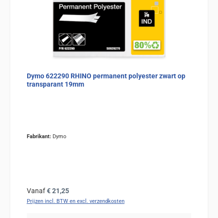
Dymo 622290 RHINO permanent polyester zwart op
transparant 19mm
Fabrikant:
Dymo
Normale prijs:
Vanaf
€ 21,25
Prijzen incl. BTW en excl. verzendkosten