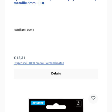
metallic 6mm - EOL
Fabrikant:
Dymo
Normale prijs:
€ 18,31
Prijzen incl. BTW en excl. verzendkosten
Details