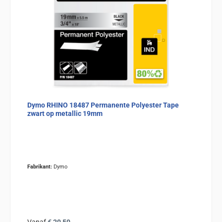
Dymo RHINO 18487 Permanente Polyester Tape
zwart op metallic 19mm
Fabrikant:
Dymo
Normale prijs: