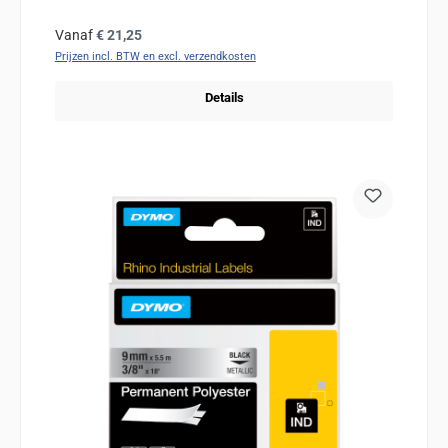
Normale prijs:
Vanaf
€ 21,25
Prijzen incl. BTW en excl. verzendkosten
Details