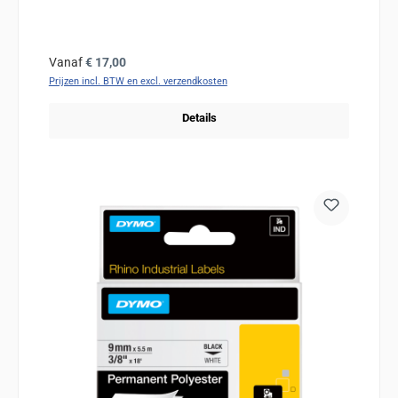
Normale prijs:
Vanaf
€ 17,00
Prijzen incl. BTW en excl. verzendkosten
Details