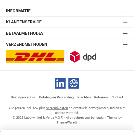
INFORMATIE
KLANTENSERVICE
BETAALMETHODES
VERZENDMETHODEN
DHL Europlus (2-5 werkdagen)
DPD
LinkedIn
Website
Bestelprocedure
Betaling en Verzending
Klachten
Retouren
Contact
Alle prijzen incl. btw plus
verzendkosten
en eventuele bezorgkosten, indien niet
anders vermeld.
© 2026 Labelwinkel & Velua V.O.F. - Alle rechten voorbehouden. Theme by
ThemeWare®