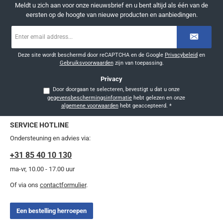
Meldt u zich aan voor onze nieuwsbrief en u bent altijd als één van de
eersten op de hoogte van nieuwe producten en aanbiedingen.
E-
mailadres
*
Deze site wordt beschermd door reCAPTCHA en de Google
Privacybeleid
en
Gebruiksvoorwaarden
zijn van toepassing.
Privacy
Door doorgaan te selecteren, bevestigt u dat u onze
gegevensbeschermingsinformatie
hebt gelezen en onze
algemene voorwaarden
hebt geaccepteerd.
*
SERVICE HOTLINE
Ondersteuning en advies via:
+31 85 40 10 130
ma-vr, 10.00 - 17.00 uur
Of via ons
contactformulier
.
Een bestelling herroepen