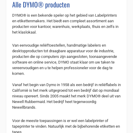
Alle DYMO® producten
DYMO® is een bekende speler op het gebied van Labelprinters
en etikettenmakers. Het biedt een compleet assortiment aan
producten voor kantoor, warenhuis, werkplaats, thuis en zelfs in
het klaslokaal.
Van eenvoudige reliëftoestellen, handmatige labelers en
desktopproducten tot draagbare apparatuur voor de industrie,
producten die op computers zijn aangesloten, toonaangevende
software en online service, DYMO staat klaar om uw taken te
vereenvoudigen en u te helpen professioneler voor de dag te
komen.
Vanaf het begin van Dymo in 1958 als een bedrijf in reliëflabels in
Californië is het merk uitgegroeid tot een bedrijf dat op mondiaal
niveau opereert. Sinds 2005 maakt het merk DYMO® deel uit van
Newell Rubbermaid. Het bedrijf heet tegenwoordig
Newellbrands.
Voor de meeste toepassingen is er wel een labelprinter of
tapeprinter te vinden. Natuurlijk met de bijbehorende etiketten en
tapes.