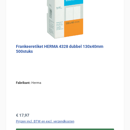
Frankeeretiket HERMA 4328 dubbel 130x40mm
500stuks
Fabrikant:
Herma
Normale prijs:
€ 17,97
Prijzen incl. BTW en excl. verzendkosten