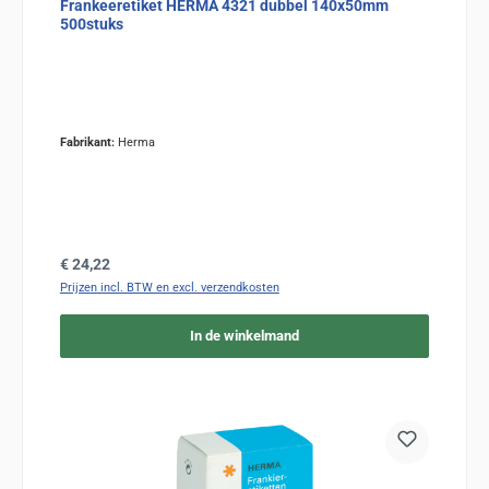
Frankeeretiket HERMA 4321 dubbel 140x50mm
500stuks
Fabrikant:
Herma
Normale prijs:
€ 24,22
Prijzen incl. BTW en excl. verzendkosten
In de winkelmand