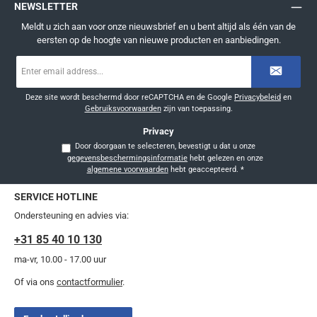
NEWSLETTER
Meldt u zich aan voor onze nieuwsbrief en u bent altijd als één van de
eersten op de hoogte van nieuwe producten en aanbiedingen.
E-
mailadres
*
Deze site wordt beschermd door reCAPTCHA en de Google
Privacybeleid
en
Gebruiksvoorwaarden
zijn van toepassing.
Privacy
Door doorgaan te selecteren, bevestigt u dat u onze
gegevensbeschermingsinformatie
hebt gelezen en onze
algemene voorwaarden
hebt geaccepteerd.
*
SERVICE HOTLINE
Ondersteuning en advies via:
+31 85 40 10 130
ma-vr, 10.00 - 17.00 uur
Of via ons
contactformulier
.