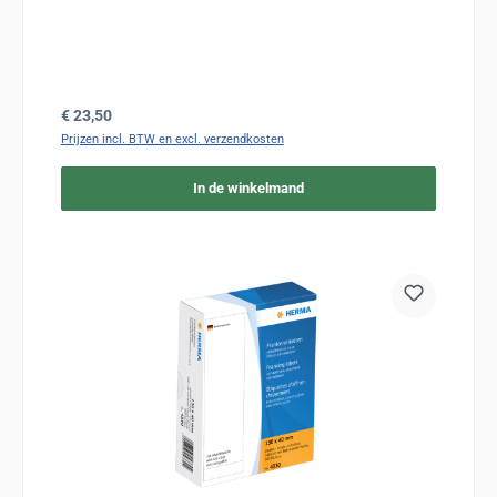
Normale prijs:
€ 23,50
Prijzen incl. BTW en excl. verzendkosten
In de winkelmand