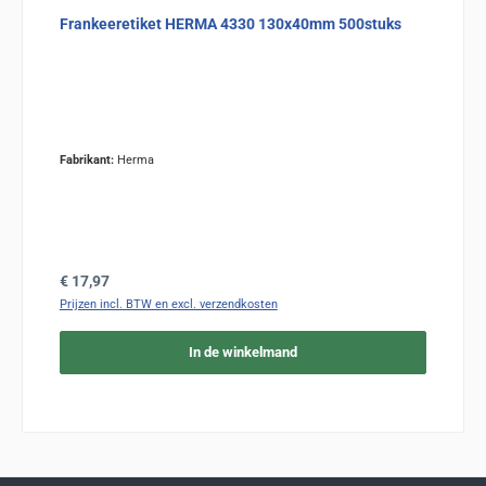
Frankeeretiket HERMA 4330 130x40mm 500stuks
Fabrikant:
Herma
Normale prijs:
€ 17,97
Prijzen incl. BTW en excl. verzendkosten
In de winkelmand