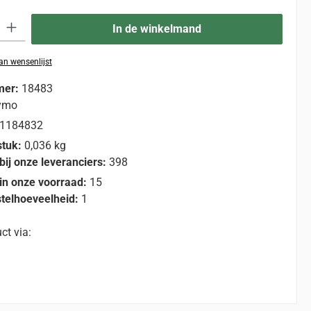
eid: Voer de gewenste hoeveelheid in of gebruik de knoppen om de hoevee
In de winkelmand
n wensenlijst
mer:
18483
ymo
1184832
stuk:
0,036 kg
bij onze leveranciers:
398
in onze voorraad:
15
telhoeveelheid:
1
ct via: