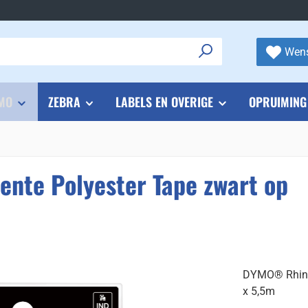
Wens
MO
ZEBRA
LABELS EN OVERIGE
OPRUIMING
te Polyester Tape zwart op
DYMO® Rhino
x 5,5m