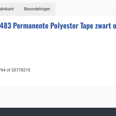
abrikant
Beoordelingen
483 Permanente Polyester Tape zwart 
764 of S0718210.