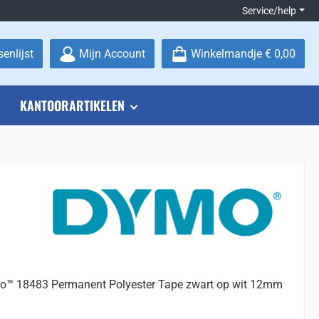
Service/help
Je hebt 0 items op je verlanglijstje
enlijst
Mijn Account
Winkelmandje
€ 0,00
KANTOORARTIKELEN
™ 18483 Permanent Polyester Tape zwart op wit 12mm