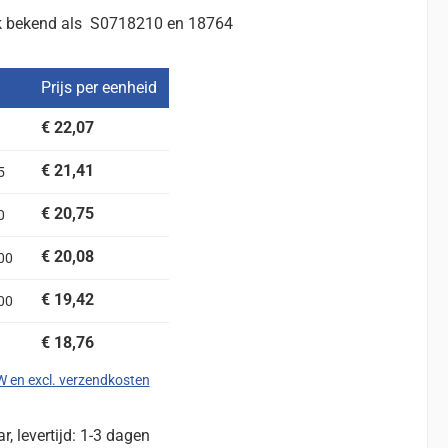
k bekend als S0718210
en 18764
Prijs per eenheid
€ 22,07
€ 21,41
5
€ 20,75
0
€ 20,08
00
€ 19,42
00
€ 18,76
TW en excl. verzendkosten
, levertijd: 1-3 dagen