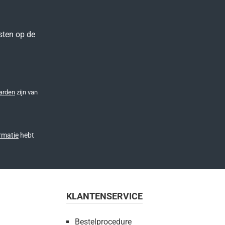
sten op de
arden
zijn van
rmatie
hebt
KLANTENSERVICE
Bestelprocedure