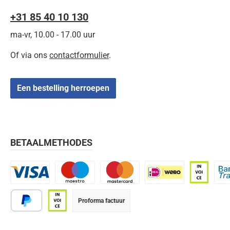
+31 85 40 10 130
ma-vr, 10.00 - 17.00 uur
Of via ons
contactformulier
.
Een bestelling herroepen
BETAALMETHODES
Visa
Maestro
Mastercard
iDEAL | Wero
Op rekenin
Bank
Proforma factuur
PayPal
Op rekening (betaaltermijn 21 dagen)