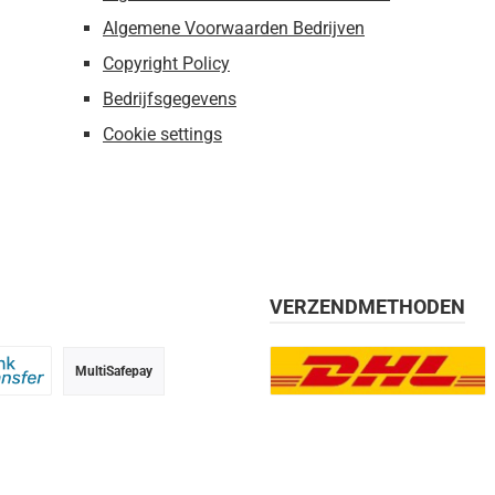
Algemene Voorwaarden Bedrijven
Copyright Policy
Bedrijfsgegevens
Cookie settings
VERZENDMETHODEN
MultiSafepay
g, 30 dagen
 transfer
DHL Europlus (2-5 werkdage