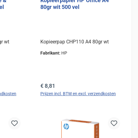
e &
Kopieerpapier HP Office A4
el
80gr wit 500 vel
r wt
Kopieerpap CHP110 A4 80gr wt
Fabrikant:
HP
Normale prijs:
€ 8,81
endkosten
Prijzen incl. BTW en excl. verzendkosten
d
In de winkelmand