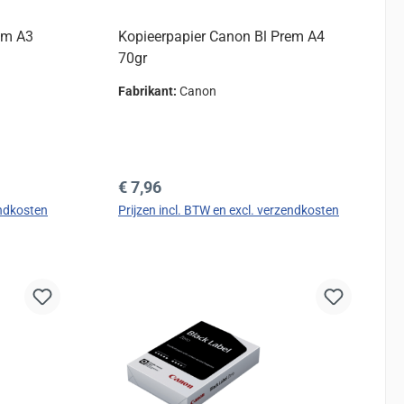
em A3
Kopieerpapier Canon Bl Prem A4
70gr
Fabrikant:
Canon
Normale prijs:
€ 7,96
endkosten
Prijzen incl. BTW en excl. verzendkosten
d
In de winkelmand