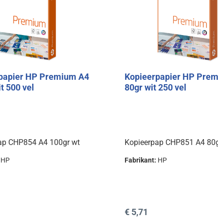
papier HP Premium A4
Kopieerpapier HP Pre
t 500 vel
80gr wit 250 vel
ap CHP854 A4 100gr wt
Kopieerpap CHP851 A4 80g
:
HP
Fabrikant:
HP
prijs:
Normale prijs:
€ 5,71