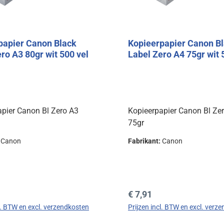
papier Canon Black
Kopieerpapier Canon B
ro A3 80gr wit 500 vel
Label Zero A4 75gr wit 
apier Canon Bl Zero A3
Kopieerpapier Canon Bl Ze
75gr
:
Canon
Fabrikant:
Canon
prijs:
Normale prijs:
€ 7,91
cl. BTW en excl. verzendkosten
Prijzen incl. BTW en excl. verz