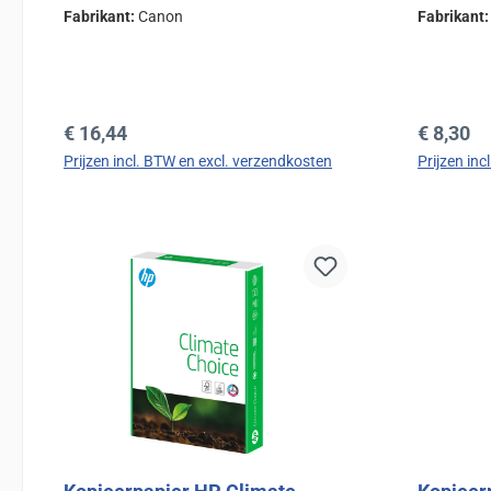
Fabrikant:
Canon
Fabrikant
Normale prijs:
Normale 
€ 16,44
€ 8,30
Prijzen incl. BTW en excl. verzendkosten
Prijzen in
In de winkelmand