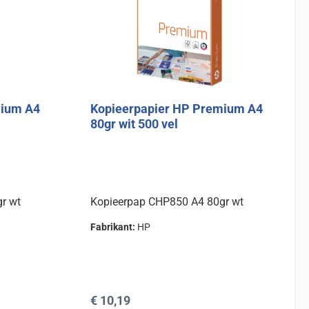
mium A4
Kopieerpapier HP Premium A4
80gr wit 500 vel
r wt
Kopieerpap CHP850 A4 80gr wt
Fabrikant:
HP
Normale prijs:
€ 10,19