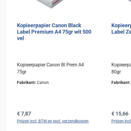
Kopieerpapier Canon Black
Kopieer
Label Premium A4 75gr wit 500
Label Ze
vel
Kopieerpapier Canon Bl Prem A4
Kopieerp
75gr
80gr
Fabrikant:
Canon
Fabrikant
Normale prijs:
Normale 
€ 7,87
€ 15,66
Prijzen incl. BTW en excl. verzendkosten
Prijzen in