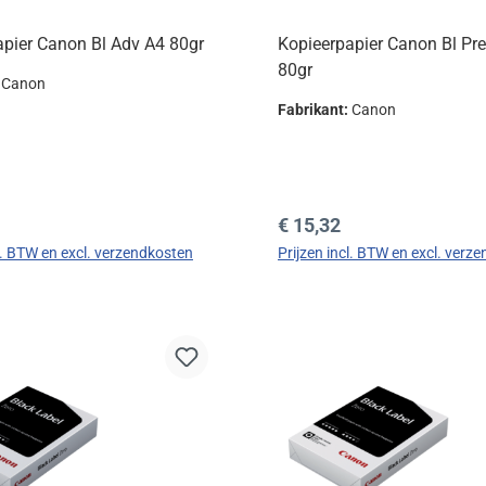
apier Canon Bl Adv A4 80gr
Kopieerpapier Canon Bl Pr
80gr
:
Canon
Fabrikant:
Canon
prijs:
Normale prijs:
€ 15,32
cl. BTW en excl. verzendkosten
Prijzen incl. BTW en excl. verz
In de winkelmand
In de winkelman