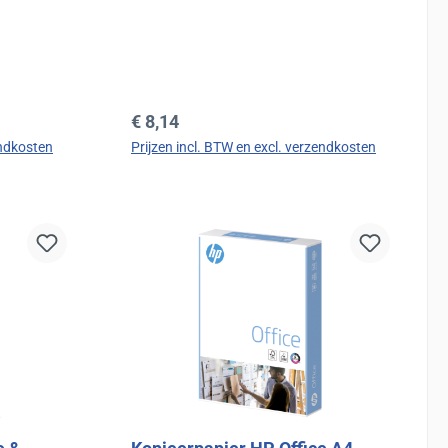
Normale prijs:
€ 8,14
endkosten
Prijzen incl. BTW en excl. verzendkosten
d
In de winkelmand