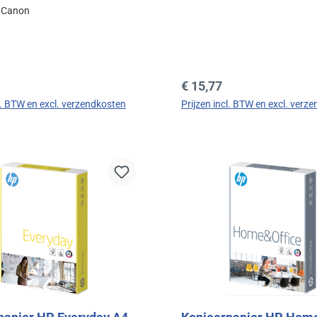
:
Canon
prijs:
Normale prijs:
€ 15,77
cl. BTW en excl. verzendkosten
Prijzen incl. BTW en excl. verz
In de winkelmand
In de winkelman