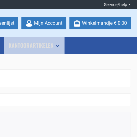
Service/help
Je hebt 0 items op je verlanglijstje
enlijst
Mijn Account
Winkelmandje
€ 0,00
KANTOORARTIKELEN