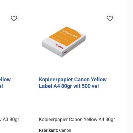
d
In de winkelmand
ellow
Kopieerpapier Canon Yellow
el
Label A4 80gr wit 500 vel
w A3 80gr
Kopieerpapier Canon Yellow A4 80gr
Fabrikant:
Canon