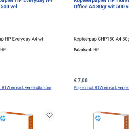
papier HP Everyday A4
Kopieerpapier HP Hom
 500 vel
Office A4 80gr wit 500 v
ap HP Everyday A4 wt
Kopieerpap CHP150 A4 80g
:
HP
Fabrikant:
HP
prijs:
Normale prijs:
€ 7,88
cl. BTW en excl. verzendkosten
Prijzen incl. BTW en excl. verz
In de winkelmand
In de winkelman