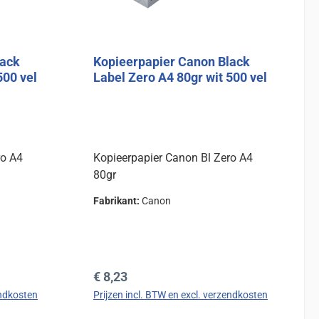
lack
Kopieerpapier Canon Black
500 vel
Label Zero A4 80gr wit 500 vel
ro A4
Kopieerpapier Canon Bl Zero A4
80gr
Fabrikant:
Canon
Normale prijs:
€ 8,23
endkosten
Prijzen incl. BTW en excl. verzendkosten