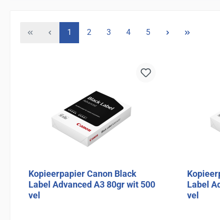
Pagina
Pagina
Pagina
Pagina
Pagina
1
2
3
4
5
Kopieerpapier Canon Black
Kopieer
Label Advanced A3 80gr wit 500
Label A
vel
vel