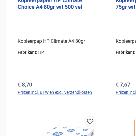
Kopieerpapier HP Climate
Kopieer
Choice A4 80gr wit 500 vel
75gr wit
Kopieerpap HP Climate A4 80gr
Kopieerp
Fabrikant:
HP
Fabrikant
Normale prijs:
Normale 
€ 8,70
€ 7,67
Prijzen incl. BTW en excl. verzendkosten
Prijzen in
In de winkelmand