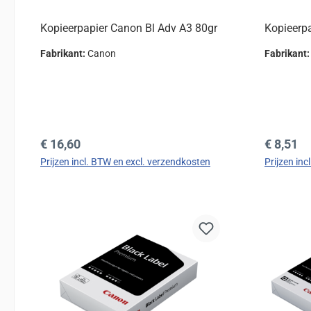
Kopieerpapier Canon Bl Adv A3 80gr
Kopieerp
Fabrikant:
Canon
Fabrikant
Normale prijs:
Normale 
€ 16,60
€ 8,51
Prijzen incl. BTW en excl. verzendkosten
Prijzen in
In de winkelmand