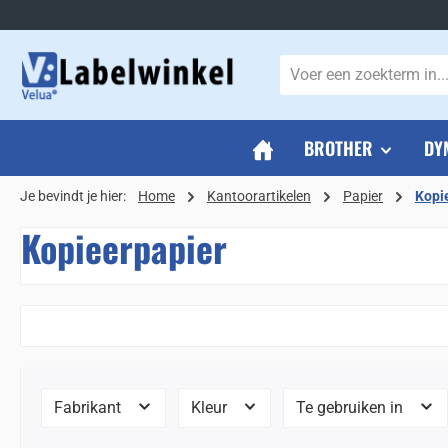
naar de hoofdinhoud
Ga naar de zoekopdracht
Ga naar de hoofdnavigatie
BROTHER
DY
Je bevindt je hier:
Home
Kantoorartikelen
Papier
Kopi
Kopieerpapier
Fabrikant
Kleur
Te gebruiken in