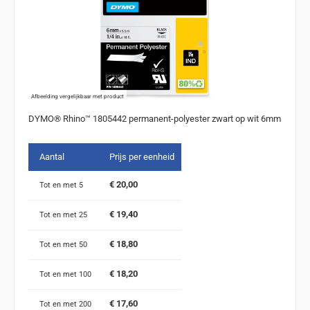
Afbeelding vergelijkbaar met product
DYMO® Rhino™ 1805442 permanent-polyester zwart op wit 6mm
Aantal
Prijs per eenheid
€ 20,00
Tot en met
5
€ 19,40
Tot en met
25
€ 18,80
Tot en met
50
€ 18,20
Tot en met
100
€ 17,60
Tot en met
200