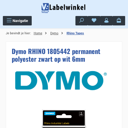
Ga naar de hoofdinhoud
Je hebt 0 items op j
Navigatie
Je bevindt je hier:
Home
Dymo
Rhino Tapes
Dymo RHINO 1805442 permanent
polyester zwart op wit 6mm
Sla de afbeeldingengalerij over