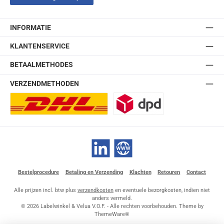
INFORMATIE
KLANTENSERVICE
BETAALMETHODES
VERZENDMETHODEN
DHL Europlus (2-5 werkdagen)
DPD
LinkedIn
Website
Bestelprocedure
Betaling en Verzending
Klachten
Retouren
Contact
Alle prijzen incl. btw plus
verzendkosten
en eventuele bezorgkosten, indien niet
anders vermeld.
© 2026 Labelwinkel & Velua V.O.F. - Alle rechten voorbehouden. Theme by
ThemeWare®