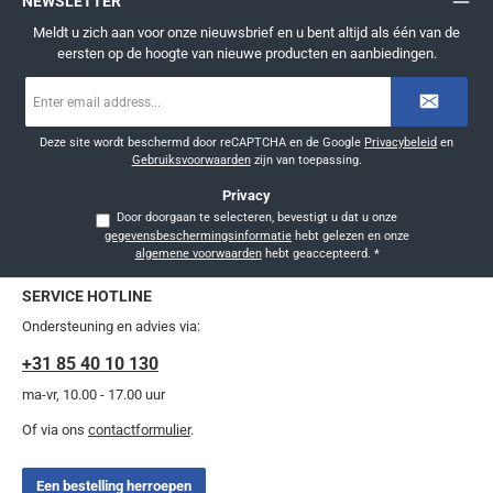
NEWSLETTER
Meldt u zich aan voor onze nieuwsbrief en u bent altijd als één van de
eersten op de hoogte van nieuwe producten en aanbiedingen.
E-
mailadres
*
Deze site wordt beschermd door reCAPTCHA en de Google
Privacybeleid
en
Gebruiksvoorwaarden
zijn van toepassing.
Privacy
Door doorgaan te selecteren, bevestigt u dat u onze
gegevensbeschermingsinformatie
hebt gelezen en onze
algemene voorwaarden
hebt geaccepteerd.
*
SERVICE HOTLINE
Ondersteuning en advies via:
+31 85 40 10 130
ma-vr, 10.00 - 17.00 uur
Of via ons
contactformulier
.
Een bestelling herroepen