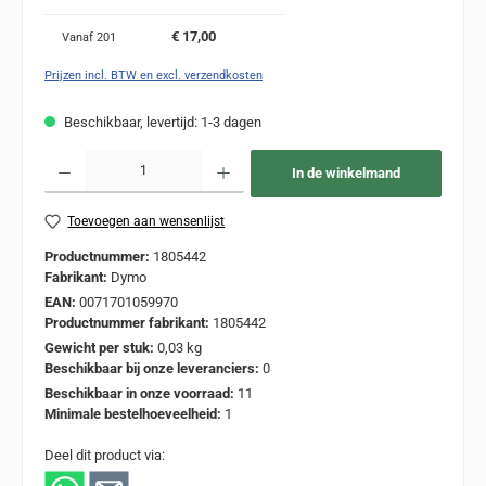
€ 17,00
Vanaf
201
Prijzen incl. BTW en excl. verzendkosten
Beschikbaar, levertijd: 1-3 dagen
Producthoeveelheid: Voer de gewenste hoeveelheid in of gebruik de knoppen om de
In de winkelmand
Toevoegen aan wensenlijst
Productnummer:
1805442
Fabrikant:
Dymo
EAN:
0071701059970
Productnummer fabrikant:
1805442
Gewicht per stuk:
0,03 kg
Beschikbaar bij onze leveranciers:
0
Beschikbaar in onze voorraad:
11
Minimale bestelhoeveelheid:
1
Deel dit product via: