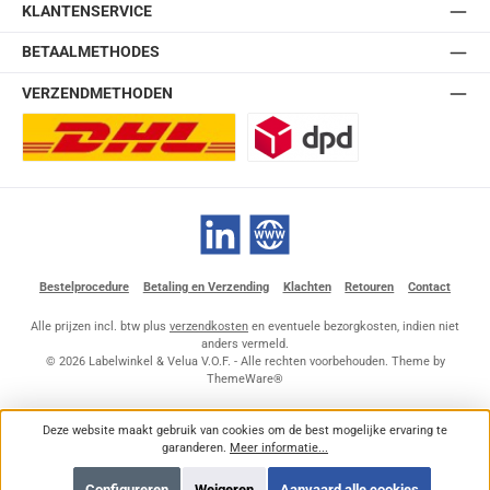
KLANTENSERVICE
BETAALMETHODES
VERZENDMETHODEN
DHL Europlus (2-5 werkdagen)
DPD
LinkedIn
Website
Bestelprocedure
Betaling en Verzending
Klachten
Retouren
Contact
Alle prijzen incl. btw plus
verzendkosten
en eventuele bezorgkosten, indien niet
anders vermeld.
© 2026 Labelwinkel & Velua V.O.F. - Alle rechten voorbehouden. Theme by
ThemeWare®
Deze website maakt gebruik van cookies om de best mogelijke ervaring te
garanderen.
Meer informatie...
Configureren
Weigeren
Aanvaard alle cookies