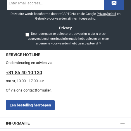
mailadres
*
Deze site wordt beschermd door reCAPTCHA en de Google
Privacybeleid
en
Gebruiksvoorwaarden
zijn van toepassing.
Privacy
Door doorgaan te selecteren, bevestigt u dat u onze
gegevensbeschermingsinformatie
hebt gelezen en onze
algemene voorwaarden
hebt geaccepteerd.
*
SERVICE HOTLINE
Ondersteuning en advies via:
+31 85 40 10 130
ma-vr, 10.00 - 17.00 uur
Of via ons
contactformulier
.
Een bestelling herroepen
INFORMATIE