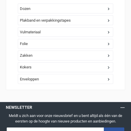
Dozen
Plakband en verpakkingstapes
Vulmateriaal
Folie
Zakken
Kokers
Enveloppen
NEWSLETTER
Meldt u zich aan voor onze nieuwsbrief en u bent altijd als één van de
eersten op de hoogte van nieuwe producten en aanbiedingen.
E-