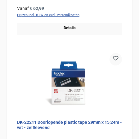
Normale prijs:
Vanaf
€ 62,99
Prijzen incl. BTW en excl. verzendkosten
Details
DK-22211 Doorlopende plastic tape 29mm x 15,24m -
wit - zelfklevend