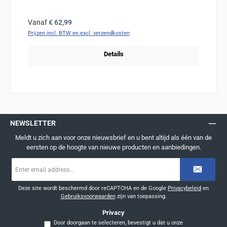
Normale prijs:
Vanaf
€ 62,99
Prijzen incl. BTW en excl. verzendkosten
Details
NEWSLETTER
Meldt u zich aan voor onze nieuwsbrief en u bent altijd als één van de
eersten op de hoogte van nieuwe producten en aanbiedingen.
E-
mailadres
*
Deze site wordt beschermd door reCAPTCHA en de Google
Privacybeleid
en
Gebruiksvoorwaarden
zijn van toepassing.
Privacy
Door doorgaan te selecteren, bevestigt u dat u onze