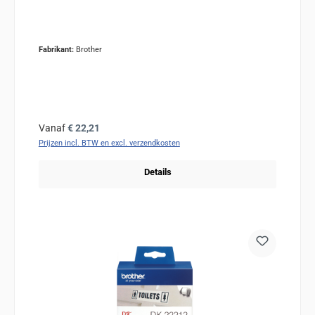
Fabrikant:
Brother
Normale prijs:
Vanaf
€ 22,21
Prijzen incl. BTW en excl. verzendkosten
Details