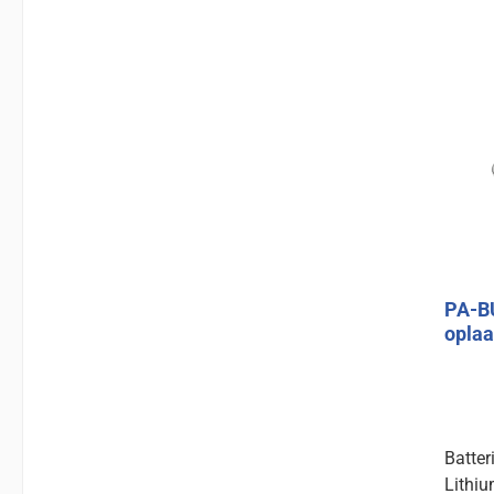
PA-BU
oplaa
Batter
Lithiu