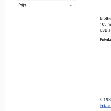
Prijs
Brothe
103 m
USB aa
Fabrik
Norma
€ 198
Prijzen