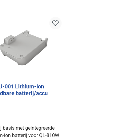
In de winkelmand
In de winkelman
-001 Lithium-Ion
dbare batterij/accu
ij basis met geintegreerde
m-ion batterij voor QL-810W