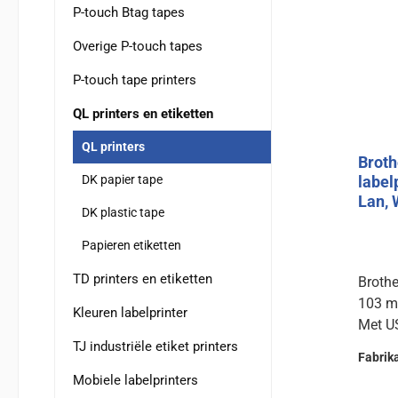
P-touch Btag tapes
Overige P-touch tapes
P-touch tape printers
QL printers en etiketten
QL printers
Brot
DK papier tape
label
Lan, 
DK plastic tape
Papieren etiketten
TD printers en etiketten
Broth
103 m
Kleuren labelprinter
Met US
WiFi e
TJ industriële etiket printers
Fabrik
Mobiele labelprinters