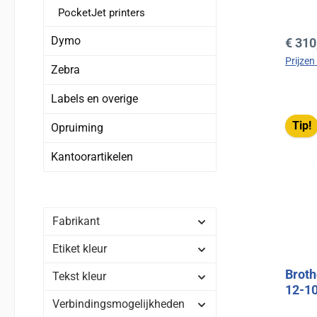
PocketJet printers
Dymo
Norma
€ 310
Prijzen
Zebra
Labels en overige
Tip!
Opruiming
Kantoorartikelen
Fabrikant
Etiket kleur
Broth
Tekst kleur
12-1
Verbindingsmogelijkheden