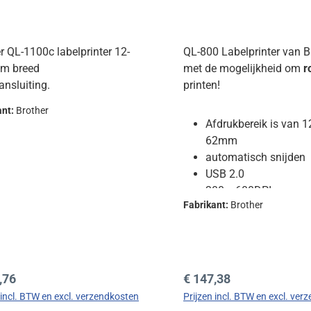
r QL-1100c labelprinter 12-
QL-800 Labelprinter van B
m breed
met de mogelijkheid om
r
nsluiting.
printen!
ant:
Brother
Afdrukbereik is van 1
62mm
automatisch snijden
USB 2.0
300 x 600DPI
Fabrikant:
Brother
wordt geleverd met 2
startersrollen waaron
rol waarmee rood gep
worden
le prijs:
Normale prijs:
,76
€ 147,38
 incl. BTW en excl. verzendkosten
Prijzen incl. BTW en excl. ver