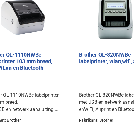
her QL-1110NWBc
Brother QL-820NWBc
printer 103 mm breed,
labelprinter, wlan,wifi, 
WLan en Bluetooth
er QL-1110NWBc labelprinter
Brother QL-820NWBc label
m breed.
met USB en netwerk aansl
B en netwerk aansluiting en
enWiFi, Airprint en Blueto
n Bluetooth ondersteuning.
ondersteuning.
ant:
Brother
Fabrikant:
Brother
Kan met het juiste papier 
zwart afdrukken.