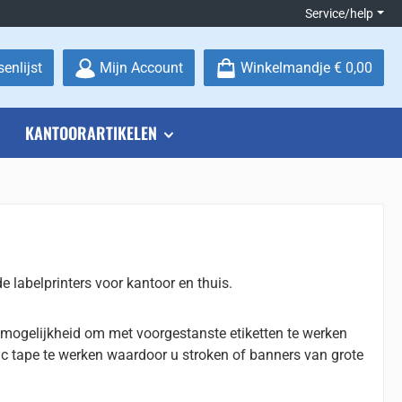
Service/help
Je hebt 0 items op je verlanglijstje
enlijst
Mijn Account
Winkelmandje
€ 0,00
KANTOORARTIKELEN
de labelprinters voor kantoor en thuis.
e mogelijkheid om met voorgestanste etiketten te werken
ic tape te werken waardoor u stroken of banners van grote