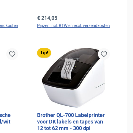
Normale prijs:
€ 214,05
zendkosten
Prijzen incl. BTW en excl. verzendkosten
d
In de winkelmand
Tip!
ische
Brother QL-700 Labelprinter
d/wit
voor DK labels en tapes van
12 tot 62 mm - 300 dpi