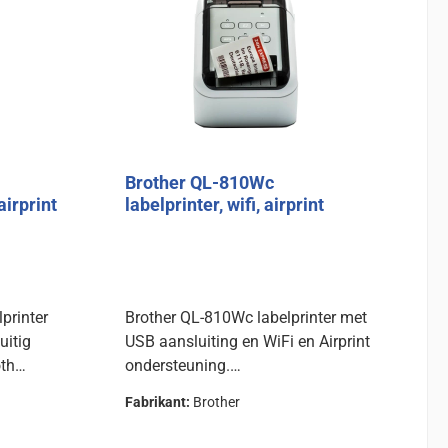
Brother QL-810Wc
airprint
labelprinter, wifi, airprint
printer
Brother QL-810Wc labelprinter met
uitig
USB aansluiting en WiFi en Airprint
oth
ondersteuning.
Kan met het juiste papier rood en
Fabrikant:
Brother
rood en
zwart afdrukken.