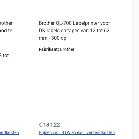
rother
Brother QL-700 Labelprinter voor
ood
te
DK labels en tapes van 12 tot 62
mm - 300 dpi
Fabrikant:
Brother
2 tot
der een
rint kan
Normale prijs:
€ 131,22
zendkosten
Prijzen incl. BTW en excl. verzendkosten