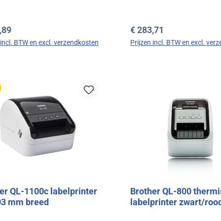
le prijs:
Normale prijs:
,89
€ 283,71
 incl. BTW en excl. verzendkosten
Prijzen incl. BTW en excl. ver
In de winkelmand
In de winkelman
er QL-1100c labelprinter
Brother QL-800 therm
03 mm breed
labelprinter zwart/roo