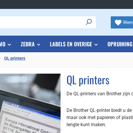
Wens
MO
ZEBRA
LABELS EN OVERIGE
OPRUIMING
QL printers
QL printers
De QL-printers van Brother zijn 
De Brother QL-printer biedt u d
maar ook met papieren of plast
lengte kunt maken.