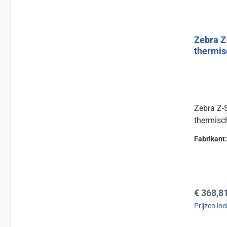
Zebra Z
thermis
Zebra Z-S
thermisc
Fabrikant
Normale 
€ 368,8
Prijzen in