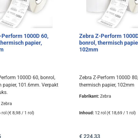
-Perform 1000D 60,
Zebra Z-Perform 1000D
thermisch papier,
bonrol, thermisch papie
mm
102mm
Perform 1000D 60, bonrol,
Zebra Z-Perform 1000D 80,
h papier, 101.6mm. Verpakt
thermisch papier, 102mm
uks.
Fabrikant:
Zebra
:
Zebra
 rol
(€ 8,98 / 1 rol)
Inhoud:
12 rol
(€ 18,69 / 1 rol)
prijs:
Normale prijs:
5
€ 224,33