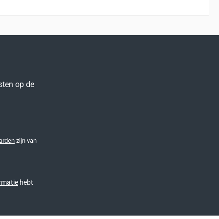
sten op de
arden
zijn van
rmatie
hebt