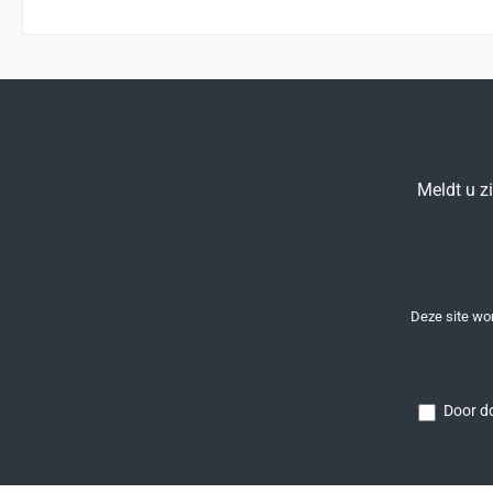
Meldt u z
Deze site w
Door do