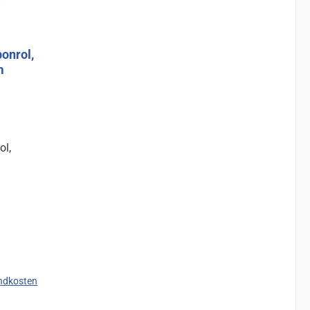
onrol,
m
ol,
endkosten
d