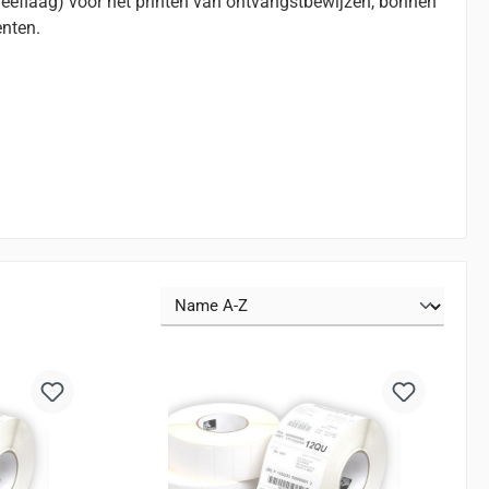
leeflaag) voor het printen van ontvangstbewijzen, bonnen
nten.