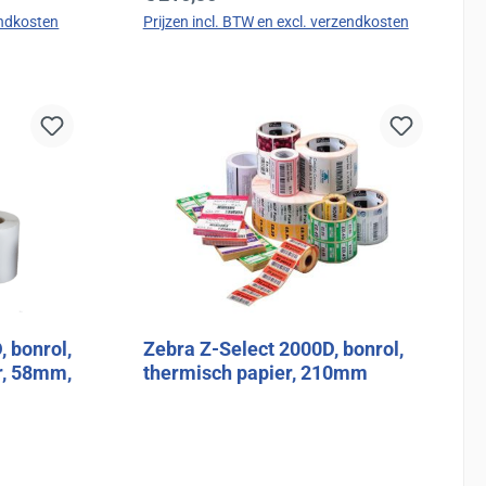
endkosten
Prijzen incl. BTW en excl. verzendkosten
d
In de winkelmand
 bonrol,
Zebra Z-Select 2000D, bonrol,
r, 58mm,
thermisch papier, 210mm