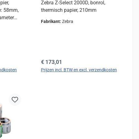
pier,
Zebra Z-Select 2000D, bonrol,
te: 58mm,
thermisch papier, 210mm
iameter
Fabrikant:
Zebra
ox
Normale prijs:
€ 173,01
endkosten
Prijzen incl. BTW en excl. verzendkosten
d
In de winkelmand