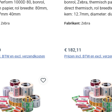
Perform 1000D 80, bonrol,
bonrol, Zebra, thermisch pa
 papier, rol breedte: 80mm,
direct thermisch, rol breed
2.7mm 40mm
kern: 12.7mm, diameter: d
40mm, rolls/box 50 rolls/b
:
Zebra
Fabrikant:
Zebra
prijs:
Normale prijs:
0
€ 182,11
cl. BTW en excl. verzendkosten
Prijzen incl. BTW en excl. verz
In de winkelmand
In de winkelman