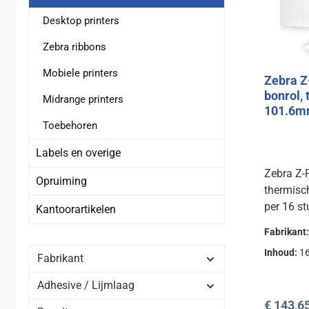
Desktop printers
Zebra ribbons
Mobiele printers
Zebra Z
bonrol, 
Midrange printers
101.6
Toebehoren
Labels en overige
Zebra Z-
Opruiming
thermisc
per 16 st
Kantoorartikelen
Fabrikant
Inhoud:
16
Fabrikant
Adhesive / Lijmlaag
Normale 
€ 143,6