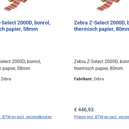
-Select 2000D, bonrol,
Zebra Z-Select 2000D, b
ch papier, 58mm
thermisch papier, 80m
elect 2000D, bonrol,
Zebra Z-Select 2000D, bonr
h papier, 58mm
thermisch papier, 80mm
:
Zebra
Fabrikant:
Zebra
prijs:
Normale prijs:
1
€ 446,93
cl. BTW en excl. verzendkosten
Prijzen incl. BTW en excl. verz
In de winkelmand
In de winkelman