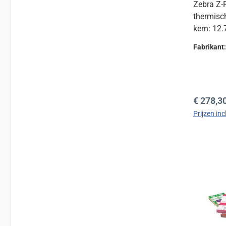
Zebra Z-
thermisch
kern: 1
Fabrikant
Normale 
€ 278,3
Prijzen in