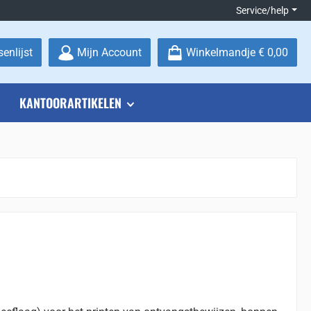
Service/help
Je hebt 0 items op je verlanglijstje
enlijst
Mijn Account
Winkelmandje
€ 0,00
KANTOORARTIKELEN