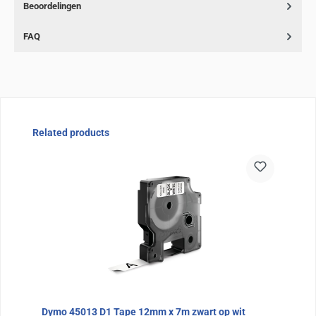
Beoordelingen
FAQ
Sla de afbeeldingengalerij over
Related products
Dymo 45013 D1 Tape 12mm x 7m zwart op wit