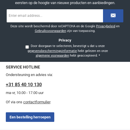
eersten op de hoogte van nieuwe producten en aanbiedingen.
E-
mailadres
*
Deze site wordt beschermd door reCAPTCHA en de Google
Privacybeleid
en
Gebruiksvoorwaarden
zijn van toepassing.
Privacy
Door doorgaan te selecteren, bevestigt u dat u onze
gegevensbeschermingsinformatie
hebt gelezen en onze
algemene voorwaarden
hebt geaccepteerd.
*
SERVICE HOTLINE
Ondersteuning en advies via:
+31 85 40 10 130
ma-vr, 10.00 - 17.00 uur
Of via ons
contactformulier
.
Een bestelling herroepen