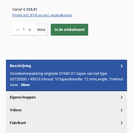
Normale prijs:
Vanaf
€ 234,81
Prijzen incl. BTW en excl. verzendkosten
Producthoeveelheid: Voer de gewenste hoeveelheid in of gebruik de knoppen om de
In de winkelmand
doos
Beschrijving
Voordeelverpakking originele DYMO D1 tapes van het type
S0720530 / 45013.Inhoud: 10 tapesBreedte: 12 mmLengte: 7mKleur:
zwar…
Meer
Eigenschappen
Videos
Fabrikant