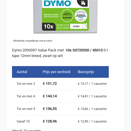
Afbeelding vergelijkbaar met product
Dymo 2093097 Value Pack met
10x S0720530 / 45013
D1
tape 12mm breed, zwart op wit
Aantal
Prijs per eenheid
Basisprijs
€ 151,72
Tot en met
2
€ 15,17 / 1 cassette
€ 144,14
Tot en met
4
€ 14,41 / 1 cassette
€ 136,55
Tot en met
9
€ 13,66 / 1 cassette
€ 128,96
Vanaf
10
€ 12,90 / 1 cassette
Inhoud:
10 cassette