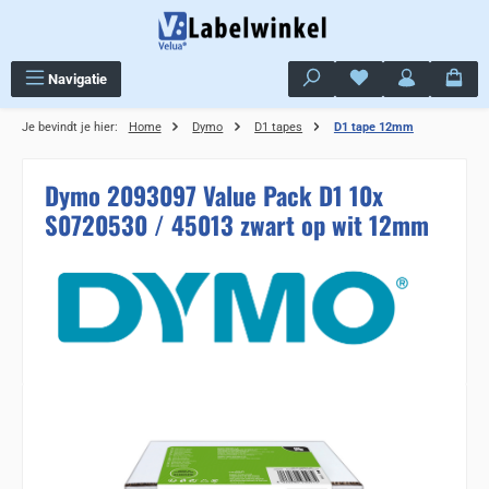
Ga naar de hoofdinhoud
Je hebt 0 items op j
Navigatie
Je bevindt je hier:
Home
Dymo
D1 tapes
D1 tape 12mm
Dymo 2093097 Value Pack D1 10x
S0720530 / 45013 zwart op wit 12mm
Sla de afbeeldingengalerij over