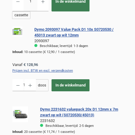
In de winkelmand
cassette
Dymo 2093097 Value Pack D1 10x S0720530 /
45013 zwart op wit 12mm
2093097
Beschikbaar, levertijd: 1-3 dagen
Inhoud:
10 cassette
(€ 12,90 / 1 cassette)
Normale prijs:
Vanaf
€ 128,96
Prijzen incl. BTW en excl. verzendkosten
Producthoeveelheid: Voer de gewenste hoeveelheid in of gebruik de knoppen om de
In de winkelmand
doos
Dymo 2231632 valuepack 20x D1 12mm x 7m
zwart op wit (S0720530/45013)
2231632
Beschikbaar, levertijd: 2-5 dagen
Inhoud:
20 cassette
(€ 11,74 / 1 cassette)