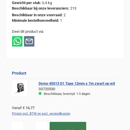
Gewicht per stuk:
0,4 kg
Beschikbaar bij onze leveranciers:
213
Beschikbaar in onze voorraad:
2
Minimale bestelhoeveelheid:
1
Deel dit product via:
Product
Dymo 45013 D1 Tape 12mm x 7m zwart op wit
S0720530
Beschikbaar, levertijd: 1-3 dagen
Normale prijs:
Vanaf
€ 16,77
Prijzen incl. BTW en excl. verzendkosten
Producthoeveelheid: Voer de gewenste hoeveelheid in of gebruik de knoppen om de