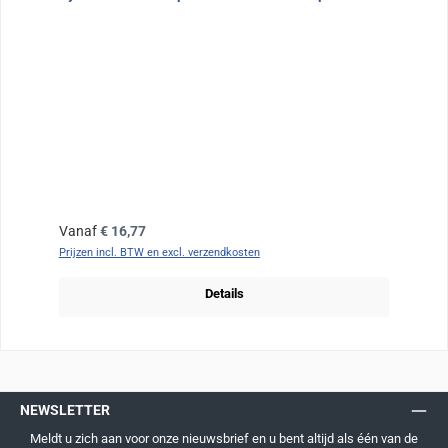
Normale prijs:
Vanaf
€ 16,77
Prijzen incl. BTW en excl. verzendkosten
Details
NEWSLETTER
Meldt u zich aan voor onze nieuwsbrief en u bent altijd als één van de