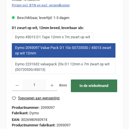
Prijzen incl. BTW en excl. verzendkosten
Beschikbaar, levertijd: 1-3 dagen
D1 zwart op wit, 12mm breed, leverbaar als:
Dymo 45013 D1 Tape 12mm x 7m zwart op wit
Dymo 2093097 Value Pack D1 10x S0720530 / 45013 zwart
op wit 12mm
Dymo 2231632 valuepack 20x D1 12mm x 7m zwart op wit
(S0720530/45013)
Producthoeveelheid: Voer de gewenste hoeveelheid in of gebruik de knoppen om de
doos
In de winkelmand
Toevoegen aan wensenlijst
Productnummer:
2093097
Fabrikant:
Dymo
EAN:
3026980930974
Productnummer fabrikant:
2093097