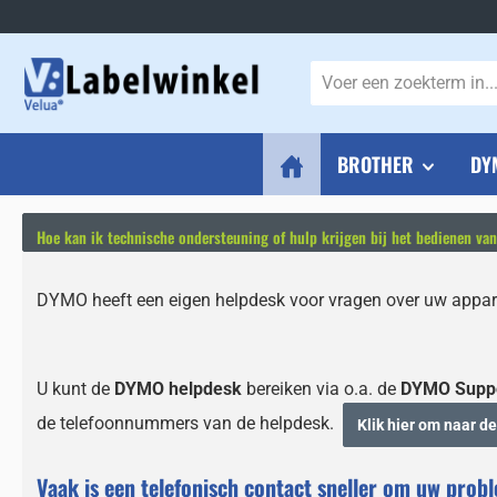
naar de hoofdinhoud
Ga naar de zoekopdracht
Ga naar de hoofdnavigatie
BROTHER
DY
Hoe kan ik technische ondersteuning of hulp krijgen bij het bedienen va
DYMO heeft een eigen helpdesk voor vragen over uw appa
U kunt de
DYMO helpdesk
bereiken via o.a. de
DYMO Suppo
de telefoonnummers van de helpdesk.
Klik hier om naar d
Vaak is een telefonisch contact sneller om uw probl