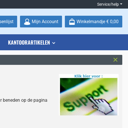
Service/help
Je hebt 0 items op je verlanglijstje
enlijst
Mijn Account
Winkelmandje
€ 0,00
KANTOORARTIKELEN
aar beneden op de pagina