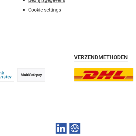
Bedrijfsgegevens
Cookie settings
VERZENDMETHODEN
MultiSafepay
g, 30 dagen
 transfer
DHL Europlus (2-5 werkdage
LinkedIn
Website