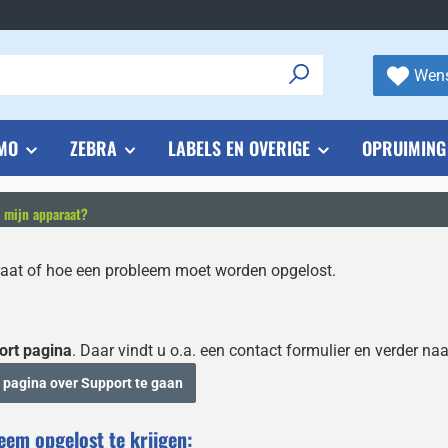
Wens
MO
ZEBRA
LABELS EN OVERIGE
OPRUIMING
n mijn apparaat?
raat of hoe een probleem moet worden opgelost.
rt pagina
. Daar vindt u o.a. een contact formulier en verder n
e pagina over Support te gaan
eem opgelost te krijgen: