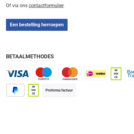
Of via ons
contactformulier
.
Een bestelling herroepen
BETAALMETHODES
Visa
Maestro
Mastercard
iDEAL | Wero
Op rekenin
Bank
Proforma factuur
PayPal
Op rekening (betaaltermijn 21 dagen)