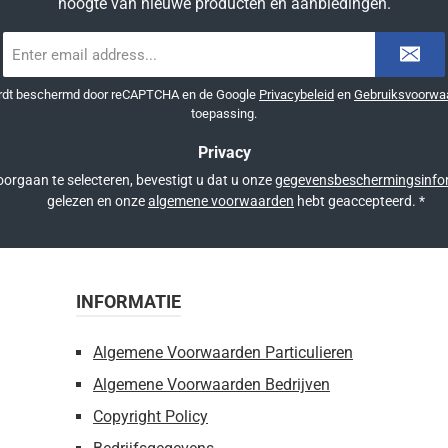
hoogte van nieuwe producten en aanbiedingen.
E-
mailadres
*
ordt beschermd door reCAPTCHA en de Google
Privacybeleid
en
Gebruiksvoorwa
toepassing.
Privacy
orgaan te selecteren, bevestigt u dat u onze
gegevensbeschermingsinfo
gelezen en onze
algemene voorwaarden
hebt geaccepteerd.
*
INFORMATIE
Algemene Voorwaarden Particulieren
Algemene Voorwaarden Bedrijven
Copyright Policy