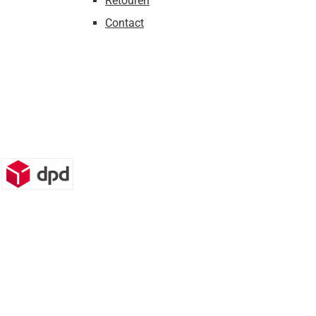
Retouren
Contact
n)
DPD