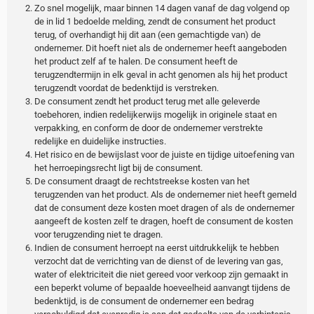
Zo snel mogelijk, maar binnen 14 dagen vanaf de dag volgend op
de in lid 1 bedoelde melding, zendt de consument het product
terug, of overhandigt hij dit aan (een gemachtigde van) de
ondernemer. Dit hoeft niet als de ondernemer heeft aangeboden
het product zelf af te halen. De consument heeft de
terugzendtermijn in elk geval in acht genomen als hij het product
terugzendt voordat de bedenktijd is verstreken.
De consument zendt het product terug met alle geleverde
toebehoren, indien redelijkerwijs mogelijk in originele staat en
verpakking, en conform de door de ondernemer verstrekte
redelijke en duidelijke instructies.
Het risico en de bewijslast voor de juiste en tijdige uitoefening van
het herroepingsrecht ligt bij de consument.
De consument draagt de rechtstreekse kosten van het
terugzenden van het product. Als de ondernemer niet heeft gemeld
dat de consument deze kosten moet dragen of als de ondernemer
aangeeft de kosten zelf te dragen, hoeft de consument de kosten
voor terugzending niet te dragen.
Indien de consument herroept na eerst uitdrukkelijk te hebben
verzocht dat de verrichting van de dienst of de levering van gas,
water of elektriciteit die niet gereed voor verkoop zijn gemaakt in
een beperkt volume of bepaalde hoeveelheid aanvangt tijdens de
bedenktijd, is de consument de ondernemer een bedrag