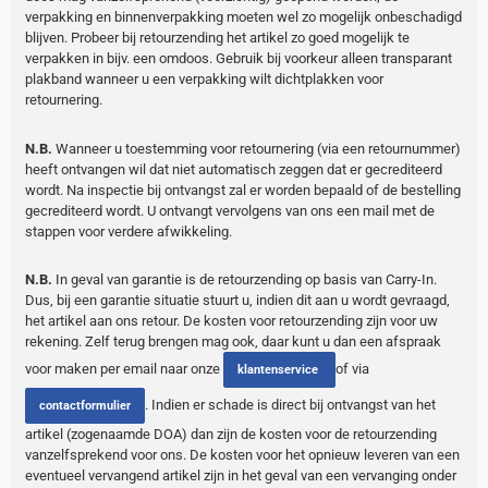
verpakking en binnenverpakking moeten wel zo mogelijk onbeschadigd
blijven. Probeer bij retourzending het artikel zo goed mogelijk te
verpakken in bijv. een omdoos. Gebruik bij voorkeur alleen transparant
plakband wanneer u een verpakking wilt dichtplakken voor
retournering.
N.B.
Wanneer u toestemming voor retournering (via een retournummer)
heeft ontvangen wil dat niet automatisch zeggen dat er gecrediteerd
wordt. Na inspectie bij ontvangst zal er worden bepaald of de bestelling
gecrediteerd wordt. U ontvangt vervolgens van ons een mail met de
stappen voor verdere afwikkeling.
N.B.
In geval van garantie is de retourzending op basis van Carry-In.
Dus, bij een garantie situatie stuurt u, indien dit aan u wordt gevraagd,
het artikel aan ons retour. De kosten voor retourzending zijn voor uw
rekening. Zelf terug brengen mag ook, daar kunt u dan een afspraak
voor maken per email naar onze
of via
klantenservice
. Indien er schade is direct bij ontvangst van het
contactformulier
artikel (zogenaamde DOA) dan zijn de kosten voor de retourzending
vanzelfsprekend voor ons. De kosten voor het opnieuw leveren van een
eventueel vervangend artikel zijn in het geval van een vervanging onder