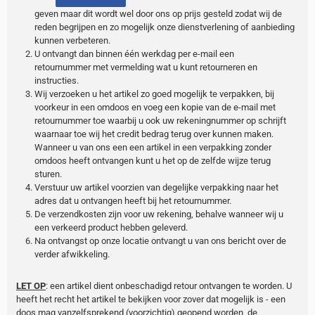
geven maar dit wordt wel door ons op prijs gesteld zodat wij de
reden begrijpen en zo mogelijk onze dienstverlening of aanbieding
kunnen verbeteren.
U ontvangt dan binnen één werkdag per e-mail een
retournummer met vermelding wat u kunt retourneren en
instructies.
Wij verzoeken u het artikel zo goed mogelijk te verpakken, bij
voorkeur in een omdoos en voeg een kopie van de e-mail met
retournummer toe waarbij u ook uw rekeningnummer op schrijft
waarnaar toe wij het credit bedrag terug over kunnen maken.
Wanneer u van ons een een artikel in een verpakking zonder
omdoos heeft ontvangen kunt u het op de zelfde wijze terug
sturen.
Verstuur uw artikel voorzien van degelijke verpakking naar het
adres dat u ontvangen heeft bij het retournummer.
De verzendkosten zijn voor uw rekening, behalve wanneer wij u
een verkeerd product hebben geleverd.
Na ontvangst op onze locatie ontvangt u van ons bericht over de
verder afwikkeling.
LET OP
: een artikel dient onbeschadigd retour ontvangen te worden. U
heeft het recht het artikel te bekijken voor zover dat mogelijk is - een
doos mag vanzelfsprekend (voorzichtig) geopend worden, de