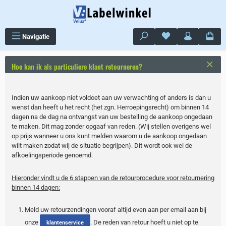
Ga naar de hoofdinhoud
Je hebt 0 items op j
Navigatie
Hoe kan ik als particuliere klant retourneren?
Indien uw aankoop niet voldoet aan uw verwachting of anders is dan u
wenst dan heeft u het recht (het zgn. Herroepingsrecht) om binnen 14
dagen na de dag na ontvangst van uw bestelling de aankoop ongedaan
te maken. Dit mag zonder opgaaf van reden. (Wij stellen overigens wel
op prijs wanneer u ons kunt melden waarom u de aankoop ongedaan
wilt maken zodat wij de situatie begrijpen). Dit wordt ook wel de
afkoelingsperiode genoemd.
Hieronder vindt u de 6 stappen van de retourprocedure voor retournering
binnen 14 dagen:
Meld uw retourzendingen vooraf altijd even aan per email aan bij
onze
. De reden van retour hoeft u niet op te
klantenservice