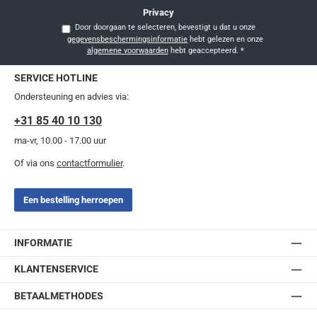
Privacy
Door doorgaan te selecteren, bevestigt u dat u onze
gegevensbeschermingsinformatie
hebt gelezen en onze
algemene voorwaarden
hebt geaccepteerd.
*
SERVICE HOTLINE
Ondersteuning en advies via:
+31 85 40 10 130
ma-vr, 10.00 - 17.00 uur
Of via ons
contactformulier
.
Een bestelling herroepen
INFORMATIE
KLANTENSERVICE
BETAALMETHODES