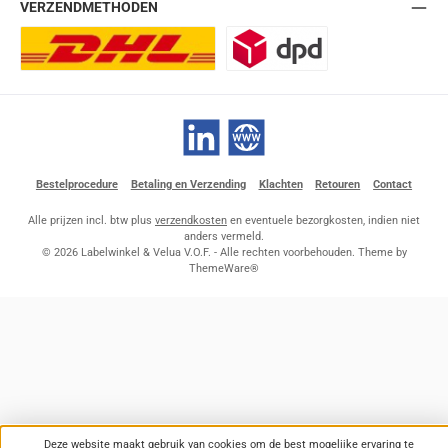
VERZENDMETHODEN
DHL Europlus (2-5 werkdagen)
DPD
LinkedIn
Website
Bestelprocedure
Betaling en Verzending
Klachten
Retouren
Contact
Alle prijzen incl. btw plus
verzendkosten
en eventuele bezorgkosten, indien niet
anders vermeld.
© 2026 Labelwinkel & Velua V.O.F. - Alle rechten voorbehouden. Theme by
ThemeWare®
Deze website maakt gebruik van cookies om de best mogelijke ervaring te