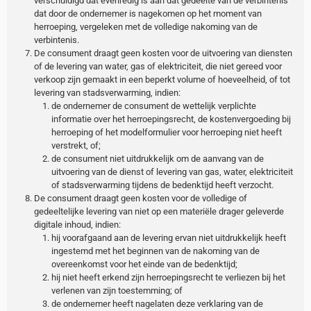
verschuldigd dat evenredig is aan dat gedeelte van de verbintenis
dat door de ondernemer is nagekomen op het moment van
herroeping, vergeleken met de volledige nakoming van de
verbintenis.
De consument draagt geen kosten voor de uitvoering van diensten
of de levering van water, gas of elektriciteit, die niet gereed voor
verkoop zijn gemaakt in een beperkt volume of hoeveelheid, of tot
levering van stadsverwarming, indien:
de ondernemer de consument de wettelijk verplichte
informatie over het herroepingsrecht, de kostenvergoeding bij
herroeping of het modelformulier voor herroeping niet heeft
verstrekt, of;
de consument niet uitdrukkelijk om de aanvang van de
uitvoering van de dienst of levering van gas, water, elektriciteit
of stadsverwarming tijdens de bedenktijd heeft verzocht.
De consument draagt geen kosten voor de volledige of
gedeeltelijke levering van niet op een materiële drager geleverde
digitale inhoud, indien:
hij voorafgaand aan de levering ervan niet uitdrukkelijk heeft
ingestemd met het beginnen van de nakoming van de
overeenkomst voor het einde van de bedenktijd;
hij niet heeft erkend zijn herroepingsrecht te verliezen bij het
verlenen van zijn toestemming; of
de ondernemer heeft nagelaten deze verklaring van de