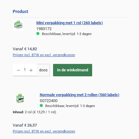
Product
Mini verpakking met 1 rol (260 labels)
1983172
Beschikbaar, levertijd: 1-3 dagen
Normale prijs:
Vanaf
€ 14,82
Prijzen incl. BTW en excl. verzendkosten
Producthoeveelheid: Voer de gewenste hoeveelheid in of gebruik de knoppen om de
In de winkelmand
doos
Normale verpakking met 2 rollen (560 labels)
S0722400
Beschikbaar, levertijd: 1-3 dagen
Inhoud:
2 rol
(€ 13,29 / 1 rol)
Normale prijs:
Vanaf
€ 26,57
Prijzen incl. BTW en excl. verzendkosten