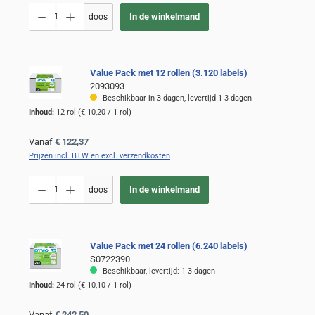
Producthoeveelheid: Voer de gewenste hoeveelheid in of gebruik de knoppen om de
In de winkelmand
doos
Value Pack met 12 rollen (3.120 labels)
2093093
Beschikbaar in 3 dagen, levertijd 1-3 dagen
Inhoud:
12 rol
(€ 10,20 / 1 rol)
Normale prijs:
Vanaf
€ 122,37
Prijzen incl. BTW en excl. verzendkosten
Producthoeveelheid: Voer de gewenste hoeveelheid in of gebruik de knoppen om de
In de winkelmand
doos
Value Pack met 24 rollen (6.240 labels)
S0722390
Beschikbaar, levertijd: 1-3 dagen
Inhoud:
24 rol
(€ 10,10 / 1 rol)
Normale prijs:
Vanaf
€ 242,50