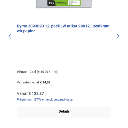
Dymo 2093093 12-pack LW etiket 99012, 36x89mm
wit papier
Inhoud:
12 rol
(€ 10,20 / 1 rol)
Varianten vanaf
€ 14,82
Normale prijs:
Vanaf
€ 122,37
Prijzen incl. BTW en excl. verzendkosten
Details