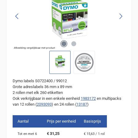
Afbeelding vergelijkbaar met product
Dymo labels S0722400 / 99012
Grote adreslabels 36 mm x 89 mm
2 rollen met elk 260 etiketten
Ook verkrijgbaar in een enkele eenheid
1983172
en multipacks
van 12 rollen (
2093093
) en 24 rollen (
13187
)
Aantal
Prijs per eenheid
Basisprijs
€ 31,25
Tot en met
6
€ 15,63 / 1 rol