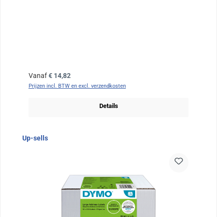
Normale prijs:
Vanaf
€ 14,82
Prijzen incl. BTW en excl. verzendkosten
Details
Sla de afbeeldingengalerij over
Up-sells