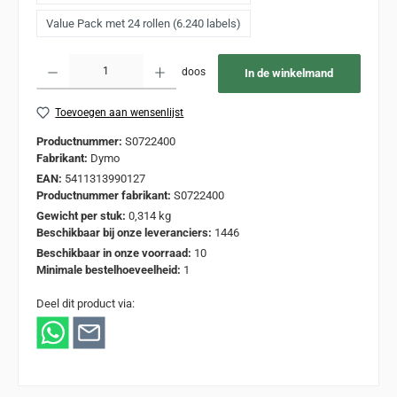
Value Pack met 24 rollen (6.240 labels)
Producthoeveelheid: Voer de gewenste hoeveelheid in of gebruik de knoppen om de
doos
In de winkelmand
Toevoegen aan wensenlijst
Productnummer:
S0722400
Fabrikant:
Dymo
EAN:
5411313990127
Productnummer fabrikant:
S0722400
Gewicht per stuk:
0,314 kg
Beschikbaar bij onze leveranciers:
1446
Beschikbaar in onze voorraad:
10
Minimale bestelhoeveelheid:
1
Deel dit product via: