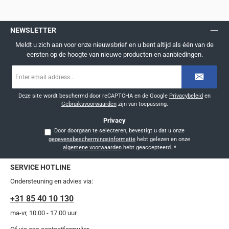
NEWSLETTER
Meldt u zich aan voor onze nieuwsbrief en u bent altijd als één van de
eersten op de hoogte van nieuwe producten en aanbiedingen.
E-
mailadres
*
Deze site wordt beschermd door reCAPTCHA en de Google
Privacybeleid
en
Gebruiksvoorwaarden
zijn van toepassing.
Privacy
Door doorgaan te selecteren, bevestigt u dat u onze
gegevensbeschermingsinformatie
hebt gelezen en onze
algemene voorwaarden
hebt geaccepteerd.
*
SERVICE HOTLINE
Ondersteuning en advies via:
+31 85 40 10 130
ma-vr, 10.00 - 17.00 uur