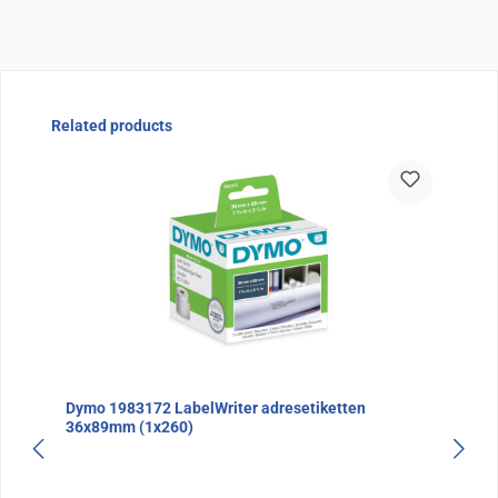
Sla de afbeeldingengalerij over
Related products
Dymo 1983172 LabelWriter adresetiketten
36x89mm (1x260)