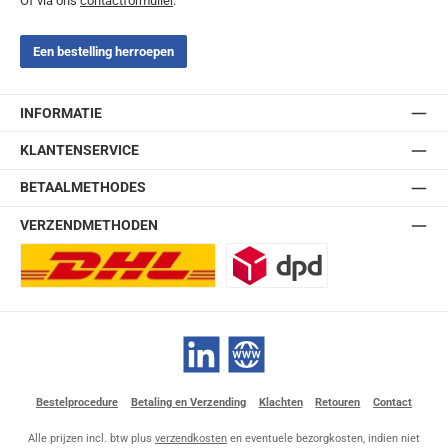
Of via ons
contactformulier
.
Een bestelling herroepen
INFORMATIE
KLANTENSERVICE
BETAALMETHODES
VERZENDMETHODEN
DHL Europlus (2-5 werkdagen)
DPD
LinkedIn
Website
Bestelprocedure
Betaling en Verzending
Klachten
Retouren
Contact
Alle prijzen incl. btw plus
verzendkosten
en eventuele bezorgkosten, indien niet