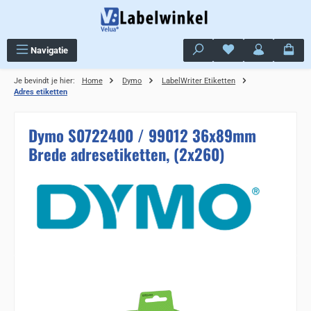
Ga naar de hoofdinhoud
Je hebt 0 items op j
Navigatie
Je bevindt je hier:
Home
Dymo
LabelWriter Etiketten
Adres etiketten
Dymo S0722400 / 99012 36x89mm
Brede adresetiketten, (2x260)
Sla de afbeeldingengalerij over