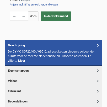
Prijzen incl. BTW en excl. verzendkosten
Producthoeveelheid: Voer de gewenste hoeveelheid in of gebruik de knoppen om de
In de winkelmand
doos
Beschrijving
De DYMO S0722400 / 99012 adresetiketten bieden u voldoende
ruimte voor de meeste Nederlandse en Europese adressen. Er
zitten…
Meer
Eigenschappen
Videos
Fabrikant
Beoordelingen