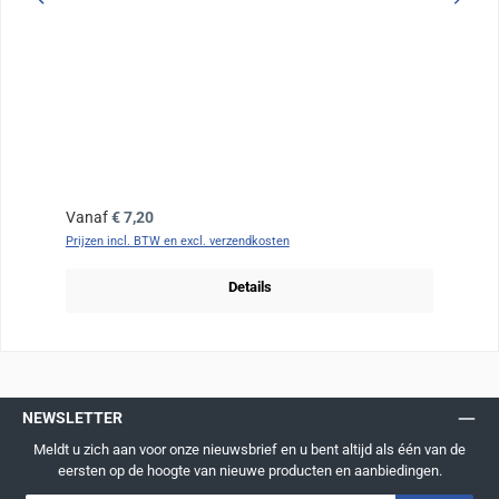
Normale prijs:
Vanaf
€ 7,20
Prijzen incl. BTW en excl. verzendkosten
Details
NEWSLETTER
Meldt u zich aan voor onze nieuwsbrief en u bent altijd als één van de
eersten op de hoogte van nieuwe producten en aanbiedingen.