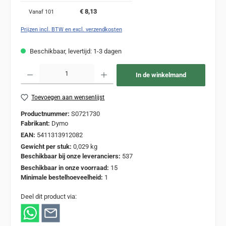
€ 8,13
Vanaf
101
Prijzen incl. BTW en excl. verzendkosten
Beschikbaar, levertijd: 1-3 dagen
Producthoeveelheid: Voer de gewenste hoeveelheid in of gebruik de knoppen om de
In de winkelmand
Toevoegen aan wensenlijst
Productnummer:
S0721730
Fabrikant:
Dymo
EAN:
5411313912082
Gewicht per stuk:
0,029 kg
Beschikbaar bij onze leveranciers:
537
Beschikbaar in onze voorraad:
15
Minimale bestelhoeveelheid:
1
Deel dit product via: