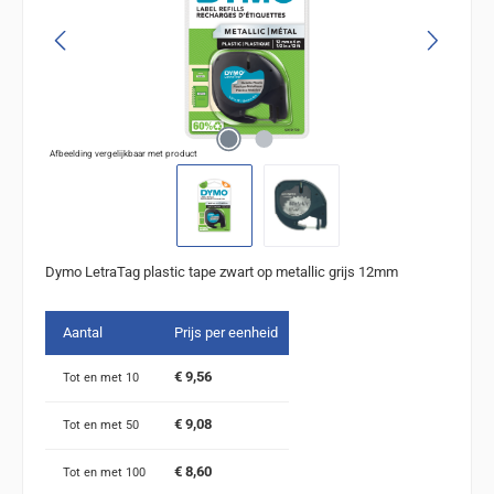
Afbeelding vergelijkbaar met product
Dymo LetraTag plastic tape zwart op metallic grijs 12mm
Aantal
Prijs per eenheid
€ 9,56
Tot en met
10
€ 9,08
Tot en met
50
€ 8,60
Tot en met
100