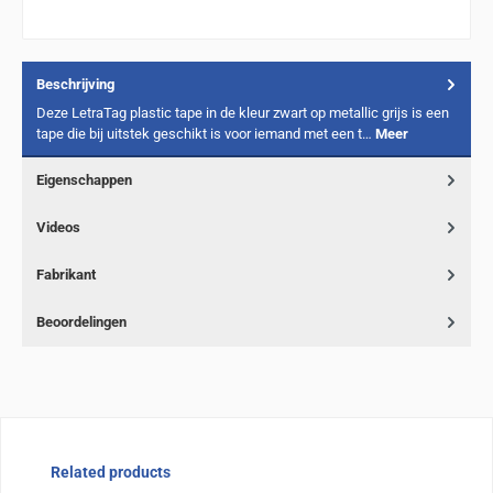
Beschrijving
Deze LetraTag plastic tape in de kleur zwart op metallic grijs is een
tape die bij uitstek geschikt is voor iemand met een t…
Meer
Eigenschappen
Videos
Fabrikant
Beoordelingen
Sla de afbeeldingengalerij over
Related products