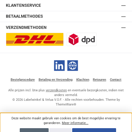
KLANTENSERVICE
BETAALMETHODES
VERZENDMETHODEN
DHL Europlus (2-5 werkdagen)
DPD
LinkedIn
Website
Bestelprocedure
Betaling en Verzending
Klachten
Retouren
Contact
Alle prijzen incl. btw plus
verzendkosten
en eventuele bezorgkosten, indien niet
anders vermeld.
© 2026 Labelwinkel & Velua V.O.F. - Alle rechten voorbehouden. Theme by
ThemeWare®
Deze website maakt gebruik van cookies om de best mogelijke ervaring te
garanderen.
Meer informatie...