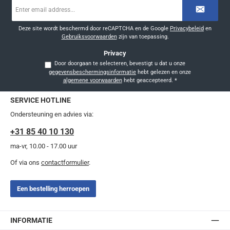
E-
mailadres
*
Deze site wordt beschermd door reCAPTCHA en de Google
Privacybeleid
en
Gebruiksvoorwaarden
zijn van toepassing.
Privacy
Door doorgaan te selecteren, bevestigt u dat u onze
gegevensbeschermingsinformatie
hebt gelezen en onze
algemene voorwaarden
hebt geaccepteerd.
*
SERVICE HOTLINE
Ondersteuning en advies via:
+31 85 40 10 130
ma-vr, 10.00 - 17.00 uur
Of via ons
contactformulier
.
Een bestelling herroepen
INFORMATIE