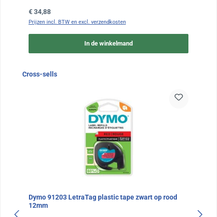
Normale prijs:
€ 34,88
Prijzen incl. BTW en excl. verzendkosten
In de winkelmand
Sla de afbeeldingengalerij over
Cross-sells
Dymo 91203 LetraTag plastic tape zwart op rood
12mm