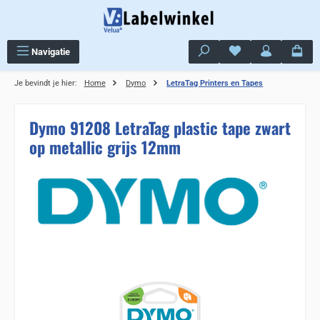
Ga naar de hoofdinhoud
Je hebt 0 items op j
Navigatie
Je bevindt je hier:
Home
Dymo
LetraTag Printers en Tapes
Dymo 91208 LetraTag plastic tape zwart
op metallic grijs 12mm
Sla de afbeeldingengalerij over