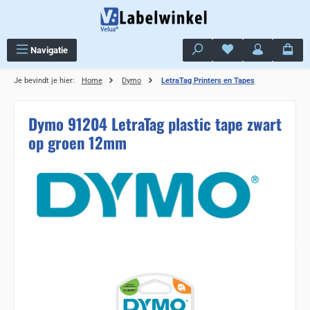
Ga naar de hoofdinhoud
Je hebt 0 items op j
Navigatie
Je bevindt je hier:
Home
Dymo
LetraTag Printers en Tapes
Dymo 91204 LetraTag plastic tape zwart
op groen 12mm
Sla de afbeeldingengalerij over