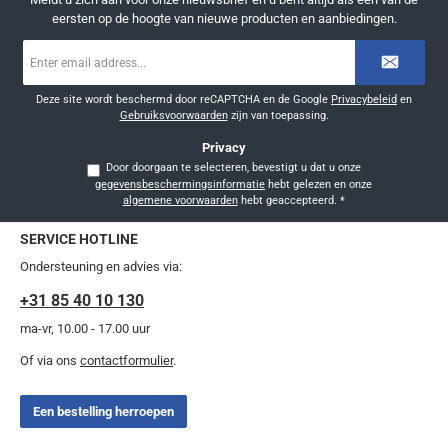
eersten op de hoogte van nieuwe producten en aanbiedingen.
E-
mailadres
*
Deze site wordt beschermd door reCAPTCHA en de Google
Privacybeleid
en
Gebruiksvoorwaarden
zijn van toepassing.
Privacy
Door doorgaan te selecteren, bevestigt u dat u onze
gegevensbeschermingsinformatie
hebt gelezen en onze
algemene voorwaarden
hebt geaccepteerd.
*
SERVICE HOTLINE
Ondersteuning en advies via:
+31 85 40 10 130
ma-vr, 10.00 - 17.00 uur
Of via ons
contactformulier
.
Een bestelling herroepen