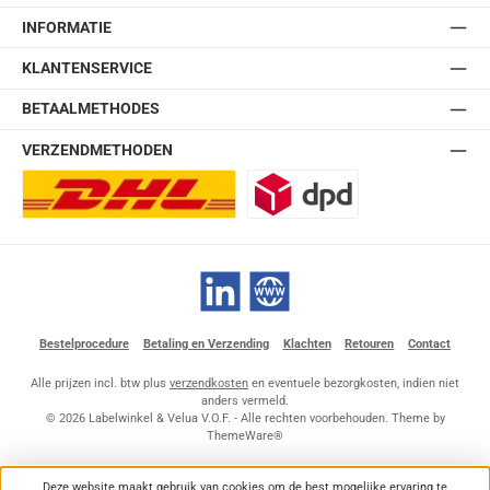
INFORMATIE
KLANTENSERVICE
BETAALMETHODES
VERZENDMETHODEN
DHL Europlus (2-5 werkdagen)
DPD
LinkedIn
Website
Bestelprocedure
Betaling en Verzending
Klachten
Retouren
Contact
Alle prijzen incl. btw plus
verzendkosten
en eventuele bezorgkosten, indien niet
anders vermeld.
© 2026 Labelwinkel & Velua V.O.F. - Alle rechten voorbehouden. Theme by
ThemeWare®
Deze website maakt gebruik van cookies om de best mogelijke ervaring te