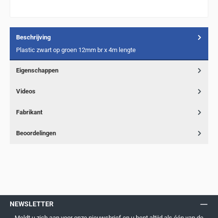
Beschrijving
Plastic zwart op groen 12mm br x 4m lengte
Eigenschappen
Videos
Fabrikant
Beoordelingen
NEWSLETTER
Meldt u zich aan voor onze nieuwsbrief en u bent altijd als één van de