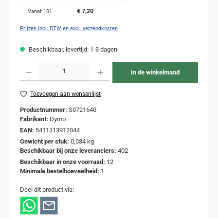
€ 7,20
Vanaf
101
Prijzen incl. BTW en excl. verzendkosten
Beschikbaar, levertijd: 1-3 dagen
Producthoeveelheid: Voer de gewenste hoeveelheid in of gebruik de knoppen om de
In de winkelmand
Toevoegen aan wensenlijst
Productnummer:
S0721640
Fabrikant:
Dymo
EAN:
5411313912044
Gewicht per stuk:
0,034 kg
Beschikbaar bij onze leveranciers:
402
Beschikbaar in onze voorraad:
12
Minimale bestelhoeveelheid:
1
Deel dit product via: