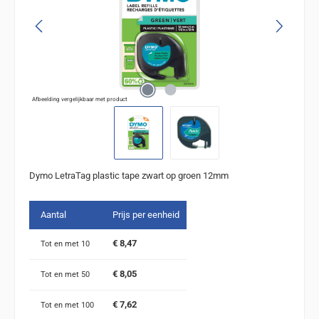
Afbeelding vergelijkbaar met product
Dymo LetraTag plastic tape zwart op groen 12mm
Aantal
Prijs per eenheid
€ 8,47
Tot en met
10
€ 8,05
Tot en met
50
€ 7,62
Tot en met
100