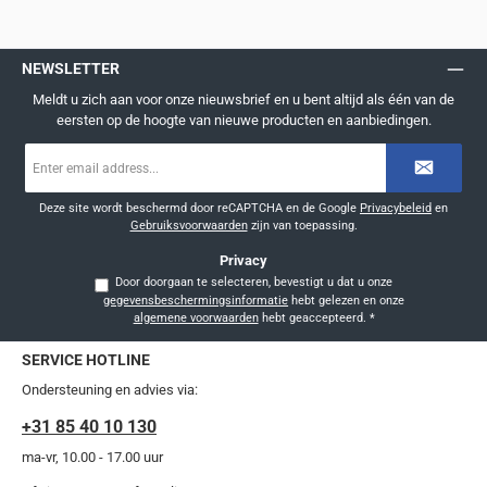
NEWSLETTER
Meldt u zich aan voor onze nieuwsbrief en u bent altijd als één van de
eersten op de hoogte van nieuwe producten en aanbiedingen.
E-
mailadres
*
Deze site wordt beschermd door reCAPTCHA en de Google
Privacybeleid
en
Gebruiksvoorwaarden
zijn van toepassing.
Privacy
Door doorgaan te selecteren, bevestigt u dat u onze
gegevensbeschermingsinformatie
hebt gelezen en onze
algemene voorwaarden
hebt geaccepteerd.
*
SERVICE HOTLINE
Ondersteuning en advies via:
+31 85 40 10 130
ma-vr, 10.00 - 17.00 uur