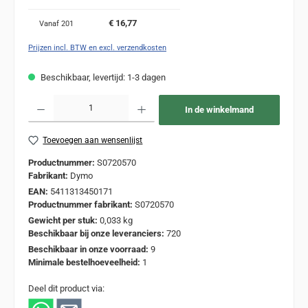
€ 16,77
Vanaf
201
Prijzen incl. BTW en excl. verzendkosten
Beschikbaar, levertijd: 1-3 dagen
Producthoeveelheid: Voer de gewenste hoeveelheid in of gebruik de knoppen om de
In de winkelmand
Toevoegen aan wensenlijst
Productnummer:
S0720570
Fabrikant:
Dymo
EAN:
5411313450171
Productnummer fabrikant:
S0720570
Gewicht per stuk:
0,033 kg
Beschikbaar bij onze leveranciers:
720
Beschikbaar in onze voorraad:
9
Minimale bestelhoeveelheid:
1
Deel dit product via: