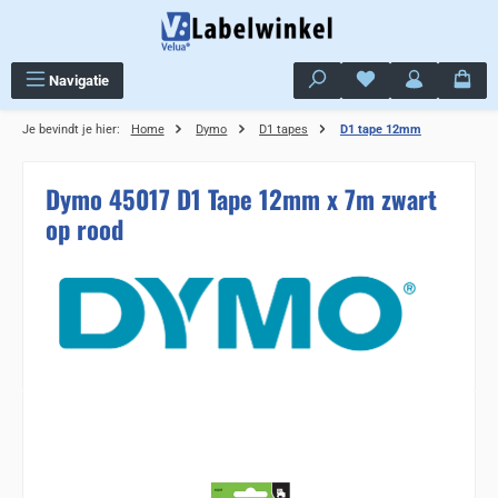
Ga naar de hoofdinhoud
Je hebt 0 items op j
Navigatie
Je bevindt je hier:
Home
Dymo
D1 tapes
D1 tape 12mm
Dymo 45017 D1 Tape 12mm x 7m zwart
op rood
Sla de afbeeldingengalerij over