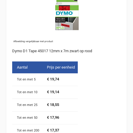
Afbeelding vergelijkbaar met product
Dymo D1 Tape 45017 12mm x 7m zwart op rood
Aantal
Prijs per eenheid
€ 19,74
Tot en met
5
€ 19,14
Tot en met
10
€ 18,55
Tot en met
25
€ 17,96
Tot en met
50
€ 17,37
Tot en met
200