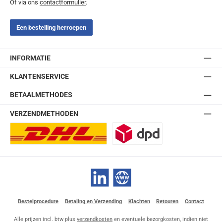
Of via ons
contactformulier
.
Een bestelling herroepen
INFORMATIE
KLANTENSERVICE
BETAALMETHODES
VERZENDMETHODEN
DHL Europlus (2-5 werkdagen)
DPD
LinkedIn
Website
Bestelprocedure
Betaling en Verzending
Klachten
Retouren
Contact
Alle prijzen incl. btw plus
verzendkosten
en eventuele bezorgkosten, indien niet