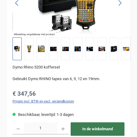
Afbeelding vergelijkbaar met product
Dymo Rhino 5200 kofferset
Gebruikt Dymo RHINO tapes van 6, 9, 12 en 19mm.
Normale prijs:
€ 347,56
Prijzen incl. BTW en excl. verzendkosten
Beschikbaar, levertijd: 1-3 dagen
Producthoeveelheid: Voer de gewenste hoeveelheid in of gebruik de knoppen om de
In de winkelmand