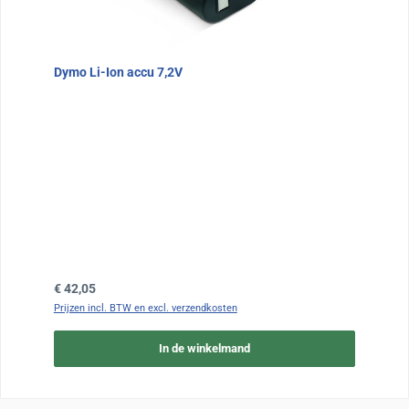
Dymo Li-Ion accu 7,2V
Normale prijs:
€ 42,05
Prijzen incl. BTW en excl. verzendkosten
In de winkelmand