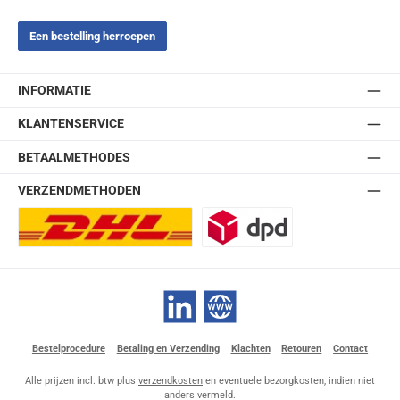
Een bestelling herroepen
INFORMATIE
KLANTENSERVICE
BETAALMETHODES
VERZENDMETHODEN
DHL Europlus (2-5 werkdagen)
DPD
LinkedIn
Website
Bestelprocedure
Betaling en Verzending
Klachten
Retouren
Contact
Alle prijzen incl. btw plus
verzendkosten
en eventuele bezorgkosten, indien niet
anders vermeld.