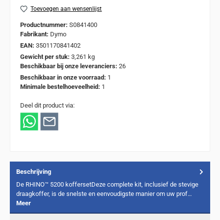
Toevoegen aan wensenlijst
Productnummer:
S0841400
Fabrikant:
Dymo
EAN:
3501170841402
Gewicht per stuk:
3,261 kg
Beschikbaar bij onze leveranciers:
26
Beschikbaar in onze voorraad:
1
Minimale bestelhoeveelheid:
1
Deel dit product via:
Beschrijving
De RHINO™ 5200 koffersetDeze complete kit, inclusief de stevige
draagkoffer, is de snelste en eenvoudigste manier om uw prof…
Meer