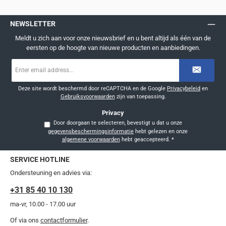
NEWSLETTER
Meldt u zich aan voor onze nieuwsbrief en u bent altijd als één van de
eersten op de hoogte van nieuwe producten en aanbiedingen.
E-
mailadres
*
Deze site wordt beschermd door reCAPTCHA en de Google
Privacybeleid
en
Gebruiksvoorwaarden
zijn van toepassing.
Privacy
Door doorgaan te selecteren, bevestigt u dat u onze
gegevensbeschermingsinformatie
hebt gelezen en onze
algemene voorwaarden
hebt geaccepteerd.
*
SERVICE HOTLINE
Ondersteuning en advies via:
+31 85 40 10 130
ma-vr, 10.00 - 17.00 uur
Of via ons
contactformulier
.