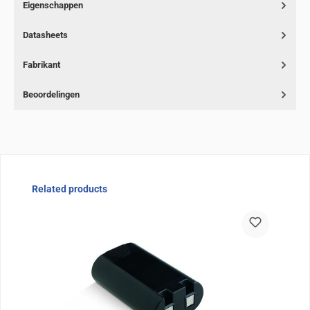
Eigenschappen
Datasheets
Fabrikant
Beoordelingen
Sla de afbeeldingengalerij over
Related products