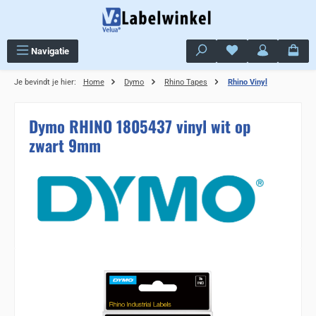
Ga naar de hoofdinhoud
Je hebt 0 items op j
Navigatie
Je bevindt je hier:
Home
Dymo
Rhino Tapes
Rhino Vinyl
Dymo RHINO 1805437 vinyl wit op
zwart 9mm
Sla de afbeeldingengalerij over