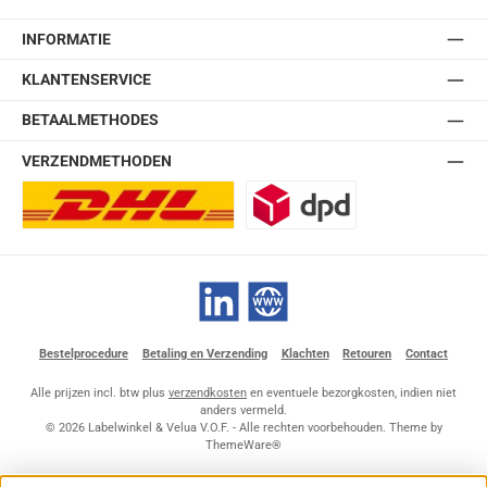
INFORMATIE
KLANTENSERVICE
BETAALMETHODES
VERZENDMETHODEN
DHL Europlus (2-5 werkdagen)
DPD
LinkedIn
Website
Bestelprocedure
Betaling en Verzending
Klachten
Retouren
Contact
Alle prijzen incl. btw plus
verzendkosten
en eventuele bezorgkosten, indien niet
anders vermeld.
© 2026 Labelwinkel & Velua V.O.F. - Alle rechten voorbehouden. Theme by
ThemeWare®