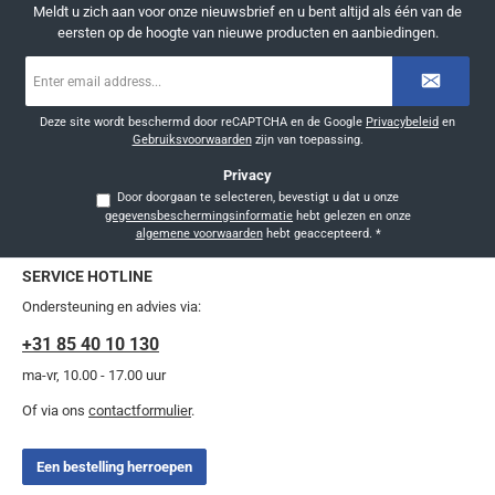
Meldt u zich aan voor onze nieuwsbrief en u bent altijd als één van de
eersten op de hoogte van nieuwe producten en aanbiedingen.
E-
mailadres
*
Deze site wordt beschermd door reCAPTCHA en de Google
Privacybeleid
en
Gebruiksvoorwaarden
zijn van toepassing.
Privacy
Door doorgaan te selecteren, bevestigt u dat u onze
gegevensbeschermingsinformatie
hebt gelezen en onze
algemene voorwaarden
hebt geaccepteerd.
*
SERVICE HOTLINE
Ondersteuning en advies via:
+31 85 40 10 130
ma-vr, 10.00 - 17.00 uur
Of via ons
contactformulier
.
Een bestelling herroepen