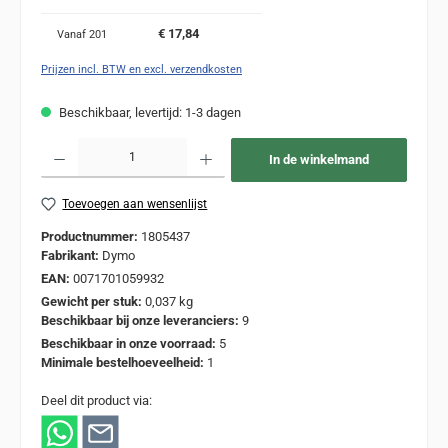
€ 17,84
Vanaf
201
Prijzen incl. BTW en excl. verzendkosten
Beschikbaar, levertijd: 1-3 dagen
Producthoeveelheid: Voer de gewenste hoeveelheid in of gebruik de knoppen om de
In de winkelmand
Toevoegen aan wensenlijst
Productnummer:
1805437
Fabrikant:
Dymo
EAN:
0071701059932
Gewicht per stuk:
0,037 kg
Beschikbaar bij onze leveranciers:
9
Beschikbaar in onze voorraad:
5
Minimale bestelhoeveelheid:
1
Deel dit product via: