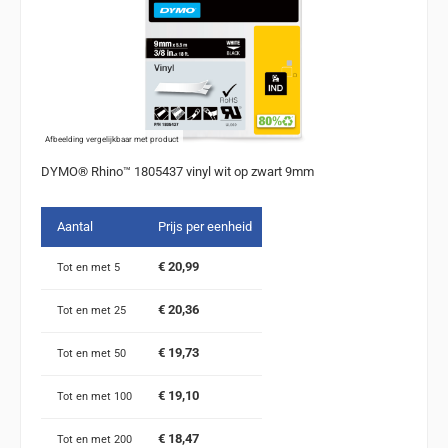
Afbeelding vergelijkbaar met product
DYMO® Rhino™ 1805437 vinyl wit op zwart 9mm
Aantal
Prijs per eenheid
€ 20,99
Tot en met
5
€ 20,36
Tot en met
25
€ 19,73
Tot en met
50
€ 19,10
Tot en met
100
€ 18,47
Tot en met
200