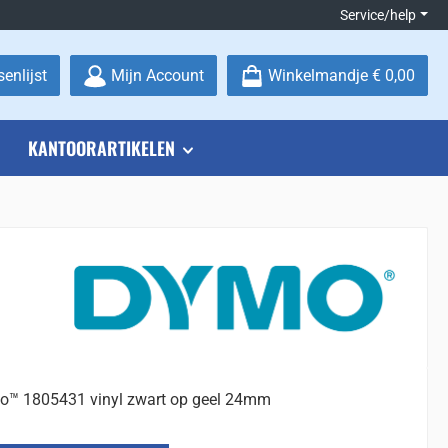
Service/help
Je hebt 0 items op je verlanglijstje
enlijst
Mijn Account
Winkelmandje
€ 0,00
KANTOORARTIKELEN
™ 1805431 vinyl zwart op geel 24mm