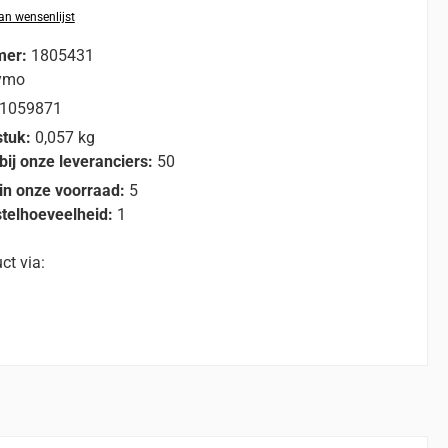
n wensenlijst
mer:
1805431
ymo
1059871
stuk:
0,057 kg
bij onze leveranciers:
50
in onze voorraad:
5
telhoeveelheid:
1
ct via: