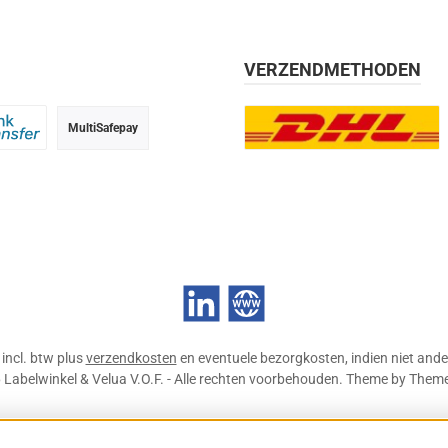
VERZENDMETHODEN
MultiSafepay
g, 30 dagen
 transfer
DHL Europlus (2-5 werkdage
LinkedIn
Website
n incl. btw plus
verzendkosten
en eventuele bezorgkosten, indien niet ande
Labelwinkel & Velua V.O.F. - Alle rechten voorbehouden. Theme by
Them