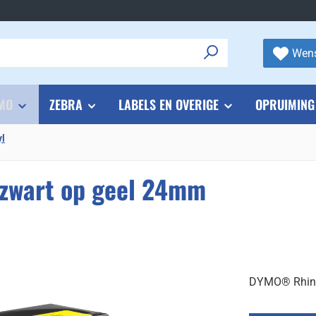
Wens
MO
ZEBRA
LABELS EN OVERIGE
OPRUIMING
yl
zwart op geel 24mm
DYMO® Rhino