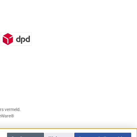
n)
DPD
rs vermeld.
eWare®