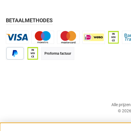
BETAALMETHODES
Visa
Maestro
Mastercard
iDEAL | Wero
Op rekenin
Bank
Proforma factuur
PayPal
Op rekening (betaaltermijn 21 dagen)
Alle prijze
© 2026 