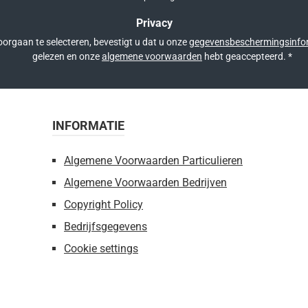
Privacy
orgaan te selecteren, bevestigt u dat u onze
gegevensbeschermingsinfo
gelezen en onze
algemene voorwaarden
hebt geaccepteerd.
*
INFORMATIE
Algemene Voorwaarden Particulieren
Algemene Voorwaarden Bedrijven
Copyright Policy
Bedrijfsgegevens
Cookie settings