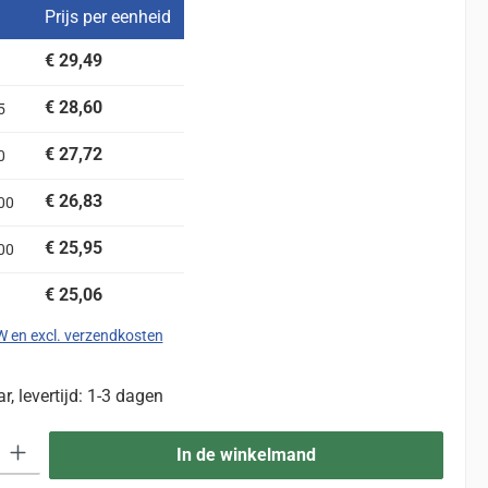
Prijs per eenheid
€ 29,49
€ 28,60
5
€ 27,72
0
€ 26,83
00
€ 25,95
00
€ 25,06
TW en excl. verzendkosten
, levertijd: 1-3 dagen
eid: Voer de gewenste hoeveelheid in of gebruik de knoppen om de hoevee
In de winkelmand