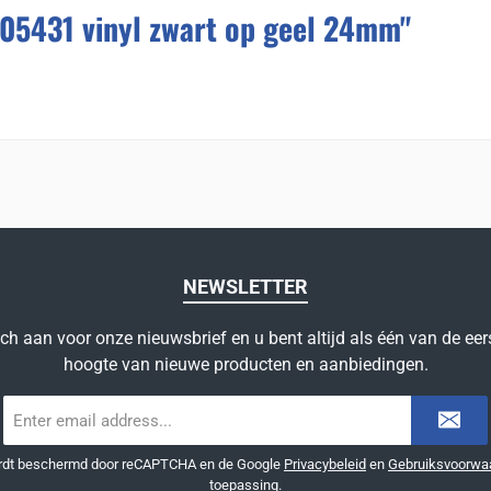
05431 vinyl zwart op geel 24mm"
NEWSLETTER
ich aan voor onze nieuwsbrief en u bent altijd als één van de eer
hoogte van nieuwe producten en aanbiedingen.
E-
mailadres
*
ordt beschermd door reCAPTCHA en de Google
Privacybeleid
en
Gebruiksvoorwa
toepassing.