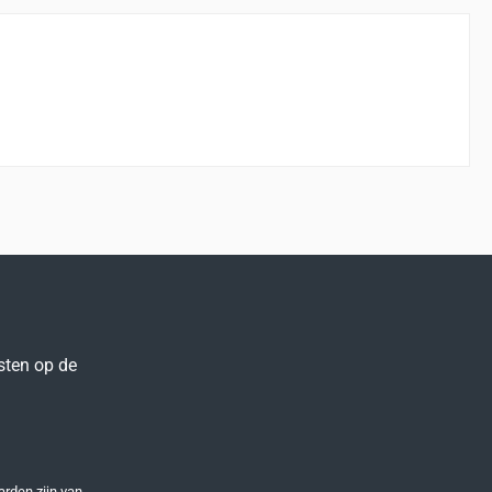
sten op de
arden
zijn van