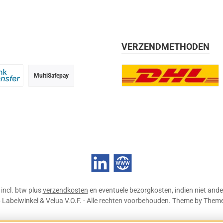
VERZENDMETHODEN
MultiSafepay
g, 30 dagen
 transfer
DHL Europlus (2-5 werkdage
LinkedIn
Website
n incl. btw plus
verzendkosten
en eventuele bezorgkosten, indien niet ande
Labelwinkel & Velua V.O.F. - Alle rechten voorbehouden. Theme by
Them