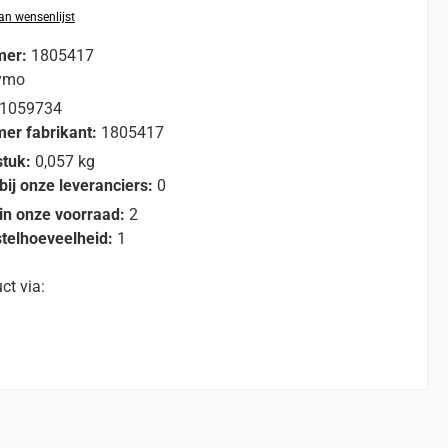
n wensenlijst
mer:
1805417
ymo
1059734
er fabrikant:
1805417
stuk:
0,057 kg
bij onze leveranciers:
0
in onze voorraad:
2
telhoeveelheid:
1
ct via: