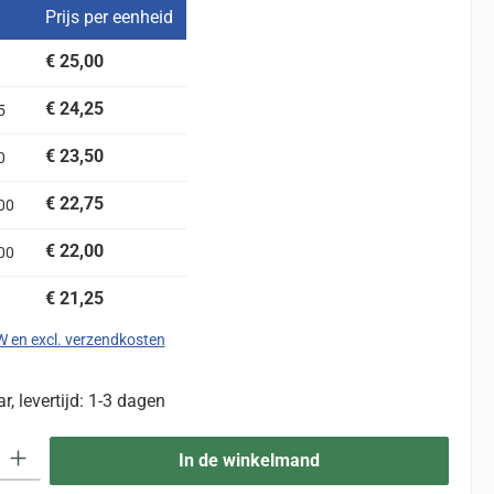
Prijs per eenheid
€ 25,00
€ 24,25
5
€ 23,50
0
€ 22,75
00
€ 22,00
00
€ 21,25
TW en excl. verzendkosten
, levertijd: 1-3 dagen
eid: Voer de gewenste hoeveelheid in of gebruik de knoppen om de hoevee
In de winkelmand