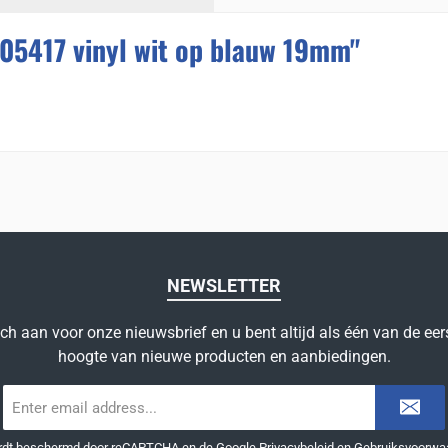
05417 vinyl wit op blauw 19mm"
NEWSLETTER
ich aan voor onze nieuwsbrief en u bent altijd als één van de eer
hoogte van nieuwe producten en aanbiedingen.
E-
mailadres
*
ordt beschermd door reCAPTCHA en de Google
Privacybeleid
en
Gebruiksvoorwa