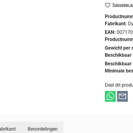
Toevoegen aa
Productnum
Fabrikant:
D
EAN:
007170
Productnumm
Gewicht per 
Beschikbaar 
Beschikbaar 
Minimale bes
Deel dit produ
abrikant
Beoordelingen