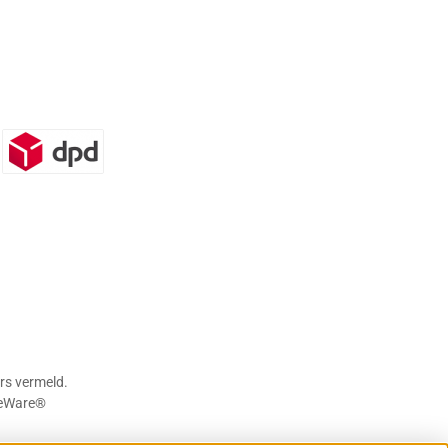
n)
DPD
rs vermeld.
eWare®