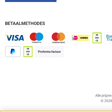
BETAALMETHODES
Visa
Maestro
Mastercard
iDEAL | Wero
Op rekenin
Bank
Proforma factuur
PayPal
Op rekening (betaaltermijn 21 dagen)
Alle prijze
© 2026 