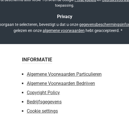
toepassing.
Privacy
orgaan te selecteren, bevestigt u dat u onze
gegevensbeschermingsinfo
gelezen en onze
algemene voorwaarden
hebt geaccepteerd.
*
INFORMATIE
Algemene Voorwaarden Particulieren
Algemene Voorwaarden Bedrijven
Copyright Policy
Bedrijfsgegevens
Cookie settings