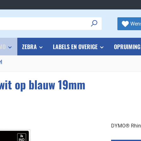
Wens
MO
ZEBRA
LABELS EN OVERIGE
OPRUIMING
yl
wit op blauw 19mm
DYMO® Rhino