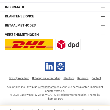
INFORMATIE
KLANTENSERVICE
BETAALMETHODES
VERZENDMETHODEN
DHL Europlus (2-5 werkdagen)
DPD
LinkedIn
Website
Bestelprocedure
Betaling en Verzending
Klachten
Retouren
Contact
Alle prijzen incl. btw plus
verzendkosten
en eventuele bezorgkosten, indien niet
anders vermeld.
© 2026 Labelwinkel & Velua V.O.F. - Alle rechten voorbehouden. Theme by
ThemeWare®