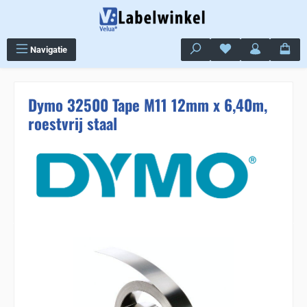
Ga naar de hoofdinhoud
Je hebt 0 items op j
Navigatie
Dymo 32500 Tape M11 12mm x 6,40m,
roestvrij staal
Sla de afbeeldingengalerij over