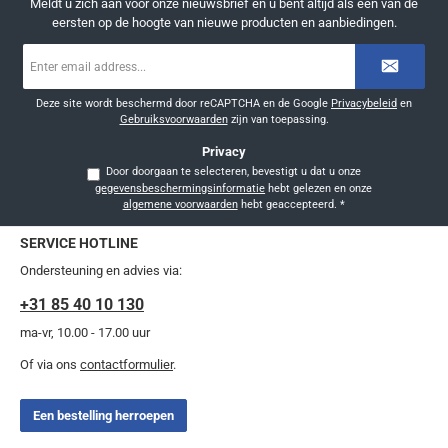
Meldt u zich aan voor onze nieuwsbrief en u bent altijd als één van de
eersten op de hoogte van nieuwe producten en aanbiedingen.
E-
mailadres
*
Deze site wordt beschermd door reCAPTCHA en de Google
Privacybeleid
en
Gebruiksvoorwaarden
zijn van toepassing.
Privacy
Door doorgaan te selecteren, bevestigt u dat u onze
gegevensbeschermingsinformatie
hebt gelezen en onze
algemene voorwaarden
hebt geaccepteerd.
*
SERVICE HOTLINE
Ondersteuning en advies via:
+31 85 40 10 130
ma-vr, 10.00 - 17.00 uur
Of via ons
contactformulier
.
Een bestelling herroepen