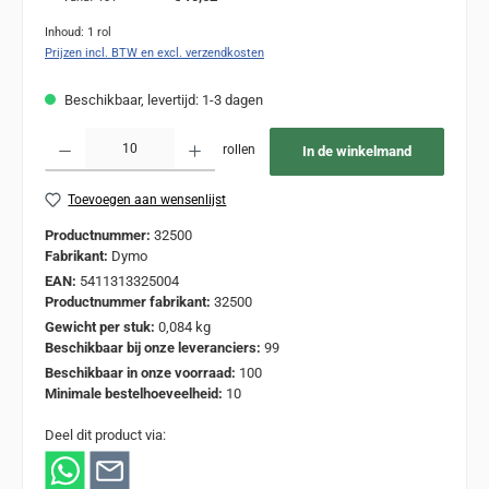
Inhoud:
1 rol
Prijzen incl. BTW en excl. verzendkosten
Beschikbaar, levertijd: 1-3 dagen
Producthoeveelheid: Voer de gewenste hoeveelheid in of gebruik de knoppen om de
rollen
In de winkelmand
Toevoegen aan wensenlijst
Productnummer:
32500
Fabrikant:
Dymo
EAN:
5411313325004
Productnummer fabrikant:
32500
Gewicht per stuk:
0,084 kg
Beschikbaar bij onze leveranciers:
99
Beschikbaar in onze voorraad:
100
Minimale bestelhoeveelheid:
10
Deel dit product via: