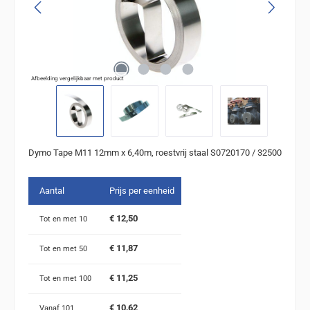
Afbeelding vergelijkbaar met product
Dymo Tape M11 12mm x 6,40m, roestvrij staal S0720170 / 32500
Aantal
Prijs per eenheid
€ 12,50
Tot en met
10
€ 11,87
Tot en met
50
€ 11,25
Tot en met
100
€ 10,62
Vanaf
101