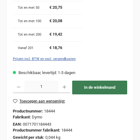
€ 20,75
Tot en met
50
€ 20,08
Tot en met
100
€ 19,42
Tot en met
200
€ 18,76
Vanaf
201
Prijzen incl. BTW en excl. verzendkosten
Beschikbaar, levertijd: 1-3 dagen
Producthoeveelheid: Voer de gewenste hoeveelheid in of gebruik de knoppen om de
In de winkelmand
Toevoegen aan wensenlijst
Productnummer:
18444
Fabrikant:
Dymo
EAN:
0071701184443
Productnummer fabrikant:
18444
Gewicht per stuk:
0,044 kg