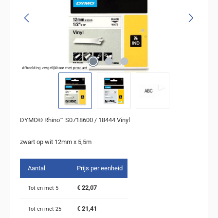
Afbeelding vergelijkbaar met product
DYMO® Rhino™ S0718600 / 18444 Vinyl
zwart op wit 12mm x 5,5m
Aantal
Prijs per eenheid
€ 22,07
Tot en met
5
€ 21,41
Tot en met
25