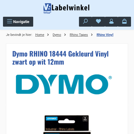
Ga naar de hoofdinhoud
Je hebt 0 items op j
Navigatie
Je bevindt je hier:
Home
Dymo
Rhino Tapes
Rhino Vinyl
Dymo RHINO 18444 Gekleurd Vinyl
zwart op wit 12mm
Sla de afbeeldingengalerij over