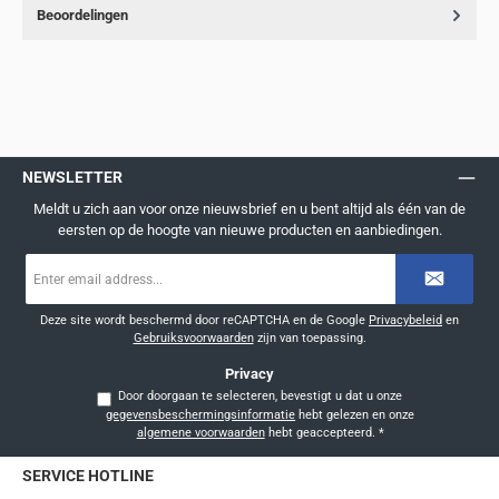
Beoordelingen
NEWSLETTER
Meldt u zich aan voor onze nieuwsbrief en u bent altijd als één van de
eersten op de hoogte van nieuwe producten en aanbiedingen.
E-
mailadres
*
Deze site wordt beschermd door reCAPTCHA en de Google
Privacybeleid
en
Gebruiksvoorwaarden
zijn van toepassing.
Privacy
Door doorgaan te selecteren, bevestigt u dat u onze
gegevensbeschermingsinformatie
hebt gelezen en onze
algemene voorwaarden
hebt geaccepteerd.
*
SERVICE HOTLINE