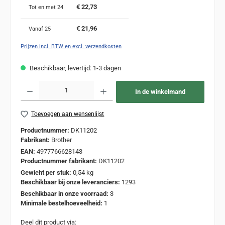
€ 22,73
Tot en met
24
€ 21,96
Vanaf
25
Prijzen incl. BTW en excl. verzendkosten
Beschikbaar, levertijd: 1-3 dagen
Producthoeveelheid: Voer de gewenste hoeveelheid in of gebruik de knoppen om de
In de winkelmand
Toevoegen aan wensenlijst
Productnummer:
DK11202
Fabrikant:
Brother
EAN:
4977766628143
Productnummer fabrikant:
DK11202
Gewicht per stuk:
0,54 kg
Beschikbaar bij onze leveranciers:
1293
Beschikbaar in onze voorraad:
3
Minimale bestelhoeveelheid:
1
Deel dit product via: