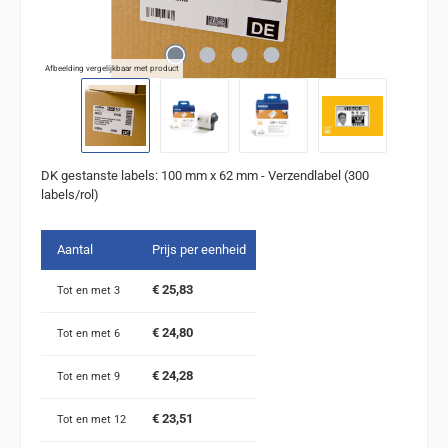
Afbeelding vergelijkbaar met product
DK gestanste labels: 100 mm x 62 mm - Verzendlabel (300
labels/rol)
Aantal
Prijs per eenheid
€ 25,83
Tot en met
3
€ 24,80
Tot en met
6
€ 24,28
Tot en met
9
€ 23,51
Tot en met
12