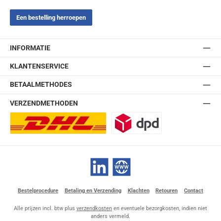
Een bestelling herroepen
INFORMATIE
KLANTENSERVICE
BETAALMETHODES
VERZENDMETHODEN
DHL Europlus (2-5 werkdagen)
DPD
LinkedIn
Website
Bestelprocedure
Betaling en Verzending
Klachten
Retouren
Contact
Alle prijzen incl. btw plus
verzendkosten
en eventuele bezorgkosten, indien niet
anders vermeld.