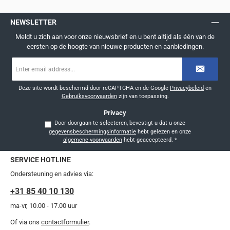
NEWSLETTER
Meldt u zich aan voor onze nieuwsbrief en u bent altijd als één van de
eersten op de hoogte van nieuwe producten en aanbiedingen.
E-
mailadres
*
Deze site wordt beschermd door reCAPTCHA en de Google
Privacybeleid
en
Gebruiksvoorwaarden
zijn van toepassing.
Privacy
Door doorgaan te selecteren, bevestigt u dat u onze
gegevensbeschermingsinformatie
hebt gelezen en onze
algemene voorwaarden
hebt geaccepteerd.
*
SERVICE HOTLINE
Ondersteuning en advies via:
+31 85 40 10 130
ma-vr, 10.00 - 17.00 uur
Of via ons
contactformulier
.