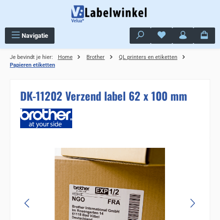
Ga naar de hoofdinhoud
Je hebt 0 items op j
Navigatie
Je bevindt je hier:
Home
Brother
QL printers en etiketten
Papieren etiketten
DK-11202 Verzend label 62 x 100 mm
Sla de afbeeldingengalerij over