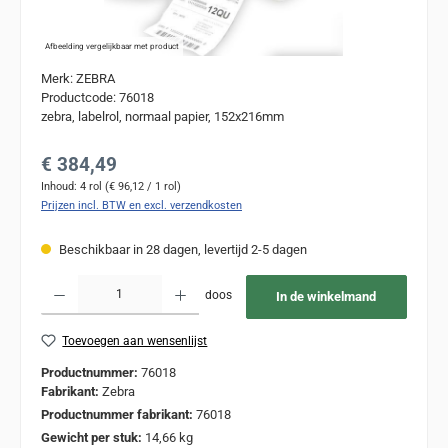
Afbeelding vergelijkbaar met product
Merk: ZEBRA
Productcode: 76018
zebra, labelrol, normaal papier, 152x216mm
Normale prijs:
€ 384,49
Inhoud:
4 rol
(€ 96,12 / 1 rol)
Prijzen incl. BTW en excl. verzendkosten
Beschikbaar in 28 dagen, levertijd 2-5 dagen
Producthoeveelheid: Voer de gewenste hoeveelheid in of gebruik de knoppen om de
doos
In de winkelmand
Toevoegen aan wensenlijst
Productnummer:
76018
Fabrikant:
Zebra
Productnummer fabrikant:
76018
Gewicht per stuk:
14,66 kg