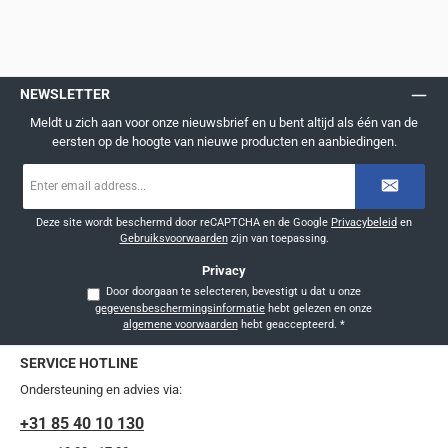
NEWSLETTER
Meldt u zich aan voor onze nieuwsbrief en u bent altijd als één van de
eersten op de hoogte van nieuwe producten en aanbiedingen.
E-
mailadres
*
Deze site wordt beschermd door reCAPTCHA en de Google
Privacybeleid
en
Gebruiksvoorwaarden
zijn van toepassing.
Privacy
Door doorgaan te selecteren, bevestigt u dat u onze
gegevensbeschermingsinformatie
hebt gelezen en onze
algemene voorwaarden
hebt geaccepteerd.
*
SERVICE HOTLINE
Ondersteuning en advies via:
+31 85 40 10 130