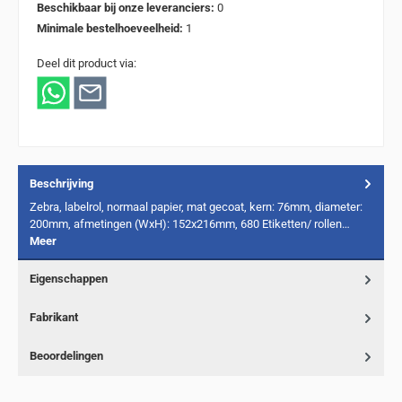
Beschikbaar bij onze leveranciers:
0
Minimale bestelhoeveelheid:
1
Deel dit product via:
Beschrijving
Zebra, labelrol, normaal papier, mat gecoat, kern: 76mm, diameter:
200mm, afmetingen (WxH): 152x216mm, 680 Etiketten/ rollen…
Meer
Eigenschappen
Fabrikant
Beoordelingen