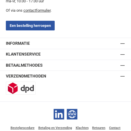
ma-vr, 10.00 - 17.00 uur
Of via ons
contactformulier
.
Een bestelling herroepen
INFORMATIE
KLANTENSERVICE
BETAALMETHODES
VERZENDMETHODEN
DPD
LinkedIn
Website
Bestelprocedure
Betaling en Verzending
Klachten
Retouren
Contact