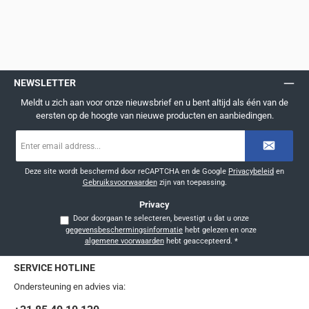
NEWSLETTER
Meldt u zich aan voor onze nieuwsbrief en u bent altijd als één van de
eersten op de hoogte van nieuwe producten en aanbiedingen.
E-
mailadres
*
Deze site wordt beschermd door reCAPTCHA en de Google
Privacybeleid
en
Gebruiksvoorwaarden
zijn van toepassing.
Privacy
Door doorgaan te selecteren, bevestigt u dat u onze
gegevensbeschermingsinformatie
hebt gelezen en onze
algemene voorwaarden
hebt geaccepteerd.
*
SERVICE HOTLINE
Ondersteuning en advies via: