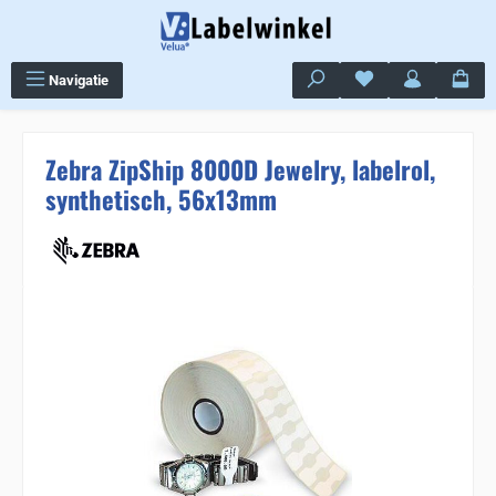
Ga naar de hoofdinhoud
Je hebt 0 items op j
Navigatie
Zebra ZipShip 8000D Jewelry, labelrol,
synthetisch, 56x13mm
Sla de afbeeldingengalerij over