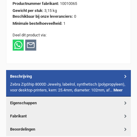
Productnummer fabrikant:
10010065
Gewicht per stuk:
3,15 kg
Beschikbaar bij onze leveranciers:
0
Minimale bestelhoeveelheid:
1
Deel dit product via:
Beschrijving
Zebra ZipShip 8000D Jewelry, labelrol, synthetisch (polypropyleen),
voor desktop-printers, kern: 25.4mm, diameter: 102mm, af…
Meer
Eigenschappen
Fabrikant
Beoordelingen