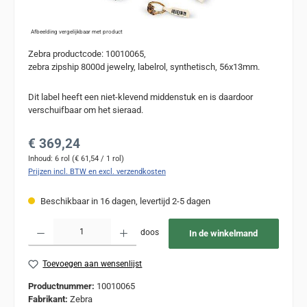
Afbeelding vergelijkbaar met product
Zebra productcode: 10010065,
zebra zipship 8000d jewelry, labelrol, synthetisch, 56x13mm.
Dit label heeft een niet-klevend middenstuk en is daardoor
verschuifbaar om het sieraad.
Normale prijs:
€ 369,24
Inhoud:
6 rol
(€ 61,54 / 1 rol)
Prijzen incl. BTW en excl. verzendkosten
Beschikbaar in 16 dagen, levertijd 2-5 dagen
Producthoeveelheid: Voer de gewenste hoeveelheid in of gebruik de knoppen om de
doos
In de winkelmand
Toevoegen aan wensenlijst
Productnummer:
10010065
Fabrikant:
Zebra