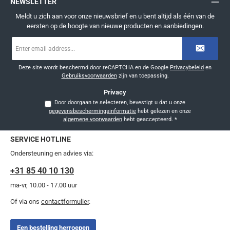
NEWSLETTER
Meldt u zich aan voor onze nieuwsbrief en u bent altijd als één van de
eersten op de hoogte van nieuwe producten en aanbiedingen.
E-
mailadres
*
Deze site wordt beschermd door reCAPTCHA en de Google
Privacybeleid
en
Gebruiksvoorwaarden
zijn van toepassing.
Privacy
Door doorgaan te selecteren, bevestigt u dat u onze
gegevensbeschermingsinformatie
hebt gelezen en onze
algemene voorwaarden
hebt geaccepteerd.
*
SERVICE HOTLINE
Ondersteuning en advies via:
+31 85 40 10 130
ma-vr, 10.00 - 17.00 uur
Of via ons
contactformulier
.
Een bestelling herroepen