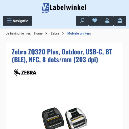
Ga naar de hoofdinhoud
Je hebt 0 items op j
Navigatie
Je bevindt je hier:
Home
Zebra
Mobiele printers
Zebra ZQ320 Plus, Outdoor, USB-C, BT
(BLE), NFC, 8 dots/mm (203 dpi)
Sla de afbeeldingengalerij over