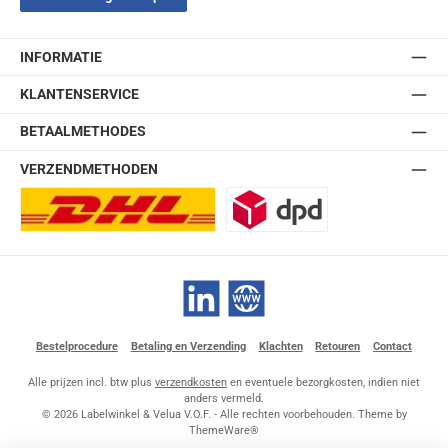
INFORMATIE
KLANTENSERVICE
BETAALMETHODES
VERZENDMETHODEN
DHL Europlus (2-5 werkdagen)
DPD
LinkedIn
Website
Bestelprocedure
Betaling en Verzending
Klachten
Retouren
Contact
Alle prijzen incl. btw plus
verzendkosten
en eventuele bezorgkosten, indien niet
anders vermeld.
© 2026 Labelwinkel & Velua V.O.F. - Alle rechten voorbehouden. Theme by
ThemeWare®