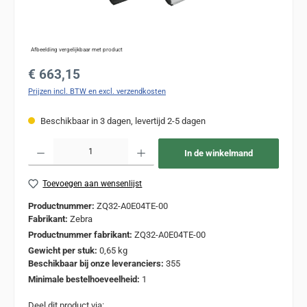
Afbeelding vergelijkbaar met product
Normale prijs:
€ 663,15
Prijzen incl. BTW en excl. verzendkosten
Beschikbaar in 3 dagen, levertijd 2-5 dagen
Producthoeveelheid: Voer de gewenste hoeveelheid in of gebruik de knoppen om de
In de winkelmand
Toevoegen aan wensenlijst
Productnummer:
ZQ32-A0E04TE-00
Fabrikant:
Zebra
Productnummer fabrikant:
ZQ32-A0E04TE-00
Gewicht per stuk:
0,65 kg
Beschikbaar bij onze leveranciers:
355
Minimale bestelhoeveelheid:
1
Deel dit product via: