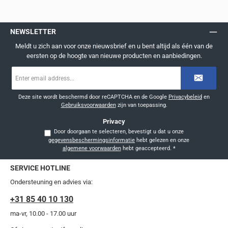
NEWSLETTER
Meldt u zich aan voor onze nieuwsbrief en u bent altijd als één van de
eersten op de hoogte van nieuwe producten en aanbiedingen.
E-
mailadres
*
Deze site wordt beschermd door reCAPTCHA en de Google
Privacybeleid
en
Gebruiksvoorwaarden
zijn van toepassing.
Privacy
Door doorgaan te selecteren, bevestigt u dat u onze
gegevensbeschermingsinformatie
hebt gelezen en onze
algemene voorwaarden
hebt geaccepteerd.
*
SERVICE HOTLINE
Ondersteuning en advies via:
+31 85 40 10 130
ma-vr, 10.00 - 17.00 uur