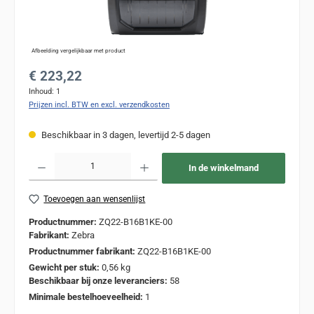
Afbeelding vergelijkbaar met product
Normale prijs:
€ 223,22
Inhoud:
1
Prijzen incl. BTW en excl. verzendkosten
Beschikbaar in 3 dagen, levertijd 2-5 dagen
Producthoeveelheid: Voer de gewenste hoeveelheid in of gebruik de knoppen om de
In de winkelmand
Toevoegen aan wensenlijst
Productnummer:
ZQ22-B16B1KE-00
Fabrikant:
Zebra
Productnummer fabrikant:
ZQ22-B16B1KE-00
Gewicht per stuk:
0,56 kg
Beschikbaar bij onze leveranciers:
58
Minimale bestelhoeveelheid:
1