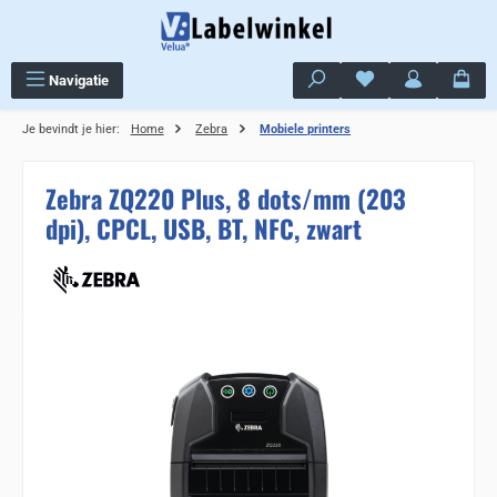
Ga naar de hoofdinhoud
Je hebt 0 items op j
Navigatie
Je bevindt je hier:
Home
Zebra
Mobiele printers
Zebra ZQ220 Plus, 8 dots/mm (203
dpi), CPCL, USB, BT, NFC, zwart
Sla de afbeeldingengalerij over