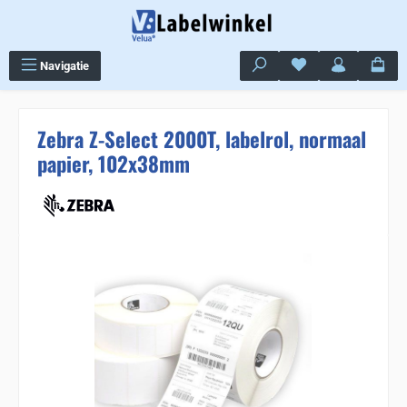
Ga naar de hoofdinhoud
Je hebt 0 items op j
Navigatie
Zebra Z-Select 2000T, labelrol, normaal
papier, 102x38mm
Sla de afbeeldingengalerij over