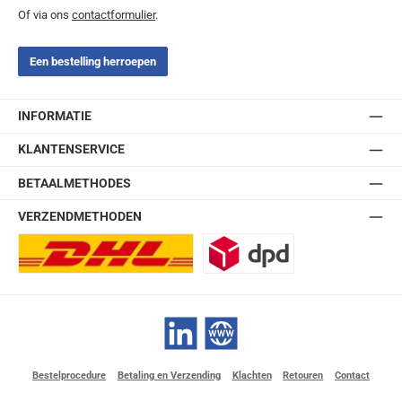
Of via ons
contactformulier
.
Een bestelling herroepen
INFORMATIE
KLANTENSERVICE
BETAALMETHODES
VERZENDMETHODEN
DHL Europlus (2-5 werkdagen)
DPD
LinkedIn
Website
Bestelprocedure
Betaling en Verzending
Klachten
Retouren
Contact