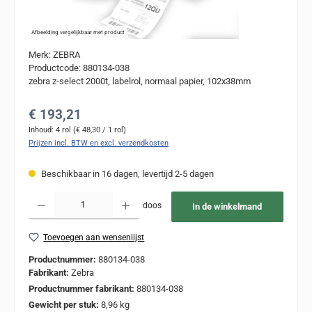
Afbeelding vergelijkbaar met product
Merk: ZEBRA
Productcode: 880134-038
zebra z-select 2000t, labelrol, normaal papier, 102x38mm
Normale prijs:
€ 193,21
Inhoud:
4 rol
(€ 48,30 / 1 rol)
Prijzen incl. BTW en excl. verzendkosten
Beschikbaar in 16 dagen, levertijd 2-5 dagen
Producthoeveelheid: Voer de gewenste hoeveelheid in of gebruik de knoppen om de
doos
In de winkelmand
Toevoegen aan wensenlijst
Productnummer:
880134-038
Fabrikant:
Zebra
Productnummer fabrikant:
880134-038
Gewicht per stuk:
8,96 kg