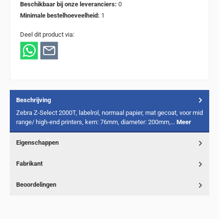
Beschikbaar bij onze leveranciers:
0
Minimale bestelhoeveelheid:
1
Deel dit product via:
Beschrijving
Zebra Z-Select 2000T, labelrol, normaal papier, mat gecoat, voor mid
range/ high-end printers, kern: 76mm, diameter: 200mm,…
Meer
Eigenschappen
Fabrikant
Beoordelingen