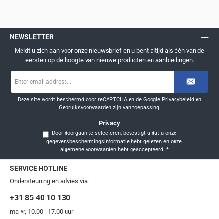
NEWSLETTER
Meldt u zich aan voor onze nieuwsbrief en u bent altijd als één van de
eersten op de hoogte van nieuwe producten en aanbiedingen.
E-
mailadres
*
Deze site wordt beschermd door reCAPTCHA en de Google
Privacybeleid
en
Gebruiksvoorwaarden
zijn van toepassing.
Privacy
Door doorgaan te selecteren, bevestigt u dat u onze
gegevensbeschermingsinformatie
hebt gelezen en onze
algemene voorwaarden
hebt geaccepteerd.
*
SERVICE HOTLINE
Ondersteuning en advies via:
+31 85 40 10 130
ma-vr, 10.00 - 17.00 uur