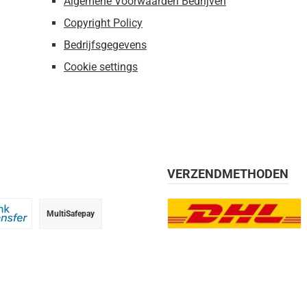
Algemene Voorwaarden Bedrijven
Copyright Policy
Bedrijfsgegevens
Cookie settings
VERZENDMETHODEN
MultiSafepay
g, 30 dagen
 transfer
DHL Europlus (2-5 werkdage