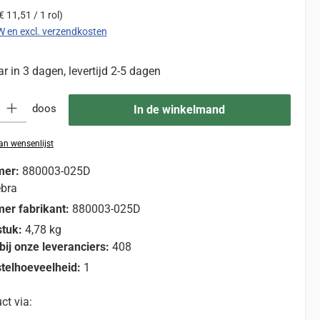
€ 11,51 / 1 rol)
TW en excl. verzendkosten
 in 3 dagen, levertijd 2-5 dagen
eid: Voer de gewenste hoeveelheid in of gebruik de knoppen om de hoevee
doos
In de winkelmand
n wensenlijst
mer:
880003-025D
bra
er fabrikant:
880003-025D
stuk:
4,78 kg
bij onze leveranciers:
408
telhoeveelheid:
1
ct via: