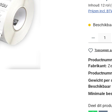
Inhoud:
12 rol
(
Prijzen incl. B
Beschikbaar
Producthoeveelh
Toevoegen aa
Productnum
Fabrikant:
Ze
Productnumm
Gewicht per 
Beschikbaar 
Minimale bes
Deel dit produ