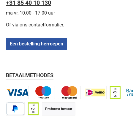
+31 85 40 10 130
ma-vr, 10.00 - 17.00 uur
Of via ons
contactformulier
.
Een bestelling herroepen
BETAALMETHODES
Visa
Maestro
Mastercard
iDEAL | Wero
Op rekenin
Bank
Proforma factuur
PayPal
Op rekening (betaaltermijn 21 dagen)