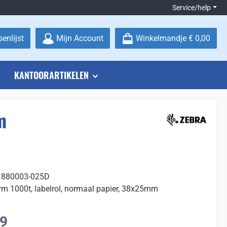
Service/help
Je hebt 0 items op je verlanglijstje
enlijst
Mijn Account
Winkelmandje
€ 0,00
KANTOORARTIKELEN
m
: 880003-025D
rm 1000t, labelrol, normaal papier, 38x25mm
:
09