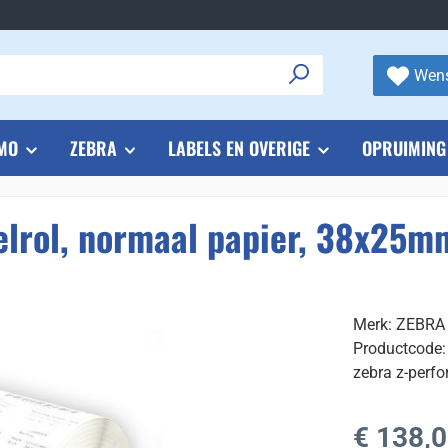
Wens
MO
ZEBRA
LABELS EN OVERIGE
OPRUIMING
elrol, normaal papier, 38x25m
Merk: ZEBRA
Productcode
zebra z-perfo
Normale prijs
€ 138,