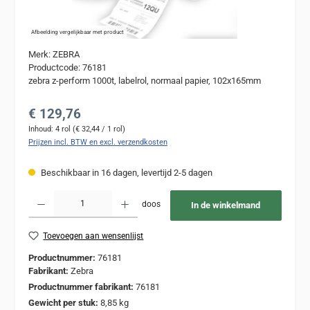
Afbeelding vergelijkbaar met product
Merk: ZEBRA
Productcode: 76181
zebra z-perform 1000t, labelrol, normaal papier, 102x165mm
Normale prijs:
€ 129,76
Inhoud:
4 rol
(€ 32,44 / 1 rol)
Prijzen incl. BTW en excl. verzendkosten
Beschikbaar in 16 dagen, levertijd 2-5 dagen
Producthoeveelheid: Voer de gewenste hoeveelheid in of gebruik de knoppen om de
doos
In de winkelmand
Toevoegen aan wensenlijst
Productnummer:
76181
Fabrikant:
Zebra
Productnummer fabrikant:
76181
Gewicht per stuk:
8,85 kg