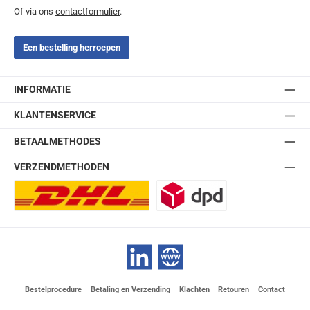
Of via ons
contactformulier
.
Een bestelling herroepen
INFORMATIE
KLANTENSERVICE
BETAALMETHODES
VERZENDMETHODEN
DHL Europlus (2-5 werkdagen)
DPD
LinkedIn
Website
Bestelprocedure
Betaling en Verzending
Klachten
Retouren
Contact