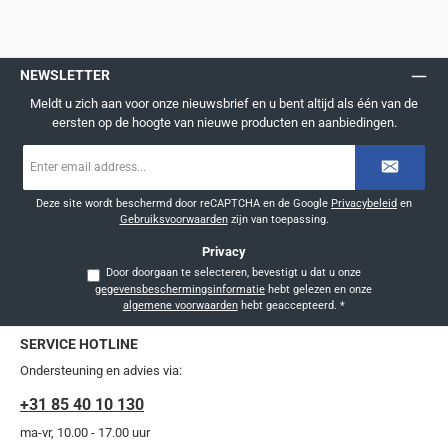
NEWSLETTER
Meldt u zich aan voor onze nieuwsbrief en u bent altijd als één van de
eersten op de hoogte van nieuwe producten en aanbiedingen.
E-
mailadres
*
Deze site wordt beschermd door reCAPTCHA en de Google
Privacybeleid
en
Gebruiksvoorwaarden
zijn van toepassing.
Privacy
Door doorgaan te selecteren, bevestigt u dat u onze
gegevensbeschermingsinformatie
hebt gelezen en onze
algemene voorwaarden
hebt geaccepteerd.
*
SERVICE HOTLINE
Ondersteuning en advies via:
+31 85 40 10 130
ma-vr, 10.00 - 17.00 uur