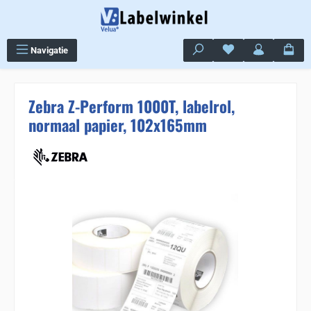
Ga naar de hoofdinhoud
Je hebt 0 items op j
Navigatie
Zebra Z-Perform 1000T, labelrol,
normaal papier, 102x165mm
Sla de afbeeldingengalerij over