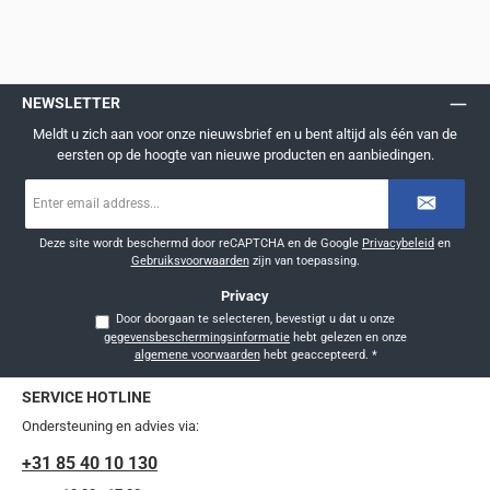
NEWSLETTER
Meldt u zich aan voor onze nieuwsbrief en u bent altijd als één van de
eersten op de hoogte van nieuwe producten en aanbiedingen.
E-
mailadres
*
Deze site wordt beschermd door reCAPTCHA en de Google
Privacybeleid
en
Gebruiksvoorwaarden
zijn van toepassing.
Privacy
Door doorgaan te selecteren, bevestigt u dat u onze
gegevensbeschermingsinformatie
hebt gelezen en onze
algemene voorwaarden
hebt geaccepteerd.
*
SERVICE HOTLINE
Ondersteuning en advies via:
+31 85 40 10 130