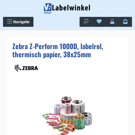
Ga naar de hoofdinhoud
Je hebt 0 items op j
Navigatie
Zebra Z-Perform 1000D, labelrol,
thermisch papier, 38x25mm
Sla de afbeeldingengalerij over