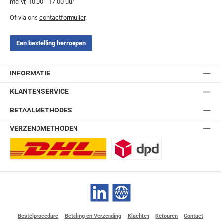
ma-vr, 10.00 - 17.00 uur
Of via ons
contactformulier
.
Een bestelling herroepen
INFORMATIE
KLANTENSERVICE
BETAALMETHODES
VERZENDMETHODEN
DHL Europlus (2-5 werkdagen)
DPD
LinkedIn
Website
Bestelprocedure
Betaling en Verzending
Klachten
Retouren
Contact