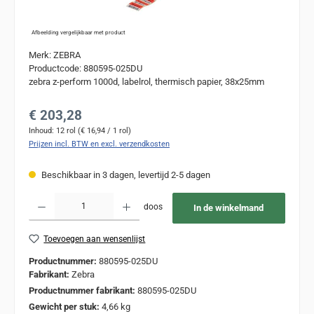
Afbeelding vergelijkbaar met product
Merk: ZEBRA
Productcode: 880595-025DU
zebra z-perform 1000d, labelrol, thermisch papier, 38x25mm
Normale prijs:
€ 203,28
Inhoud:
12 rol
(€ 16,94 / 1 rol)
Prijzen incl. BTW en excl. verzendkosten
Beschikbaar in 3 dagen, levertijd 2-5 dagen
Producthoeveelheid: Voer de gewenste hoeveelheid in of gebruik de knoppen om de
doos
In de winkelmand
Toevoegen aan wensenlijst
Productnummer:
880595-025DU
Fabrikant:
Zebra
Productnummer fabrikant:
880595-025DU
Gewicht per stuk:
4,66 kg