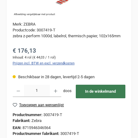
Afbeelding vergelijkbaar met product
Merk: ZEBRA
Productcode: 3007419-T
zebra z-perform 1000d, labelrol, thermisch papier, 102x165mm
Normale prijs:
€ 176,13
Inhoud:
4 rol
(€ 44,03 / 1 rol)
Prijzen incl. BTW en excl. verzendkosten
Beschikbaar in 28 dagen, levertijd 2-5 dagen
Producthoeveelheid: Voer de gewenste hoeveelheid in of gebruik de knoppen om de
doos
In de winkelmand
Toevoegen aan wensenlijst
Productnummer:
3007419-T
Fabrikant:
Zebra
EAN:
8715946346564
Productnummer fabrikant:
3007419-T