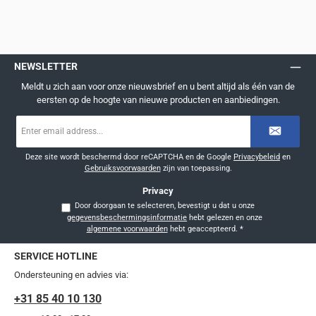
NEWSLETTER
Meldt u zich aan voor onze nieuwsbrief en u bent altijd als één van de
eersten op de hoogte van nieuwe producten en aanbiedingen.
E-
mailadres
*
Deze site wordt beschermd door reCAPTCHA en de Google
Privacybeleid
en
Gebruiksvoorwaarden
zijn van toepassing.
Privacy
Door doorgaan te selecteren, bevestigt u dat u onze
gegevensbeschermingsinformatie
hebt gelezen en onze
algemene voorwaarden
hebt geaccepteerd.
*
SERVICE HOTLINE
Ondersteuning en advies via:
+31 85 40 10 130