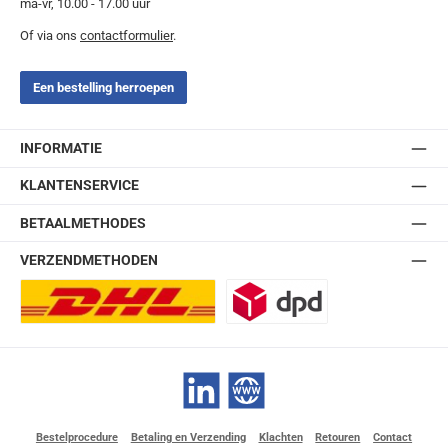
ma-vr, 10.00 - 17.00 uur
Of via ons
contactformulier
.
Een bestelling herroepen
INFORMATIE
KLANTENSERVICE
BETAALMETHODES
VERZENDMETHODEN
DHL Europlus (2-5 werkdagen)
DPD
LinkedIn
Website
Bestelprocedure
Betaling en Verzending
Klachten
Retouren
Contact