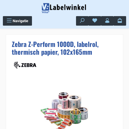
Ga naar de hoofdinhoud
Je hebt 0 items op j
Navigatie
Zebra Z-Perform 1000D, labelrol,
thermisch papier, 102x165mm
Sla de afbeeldingengalerij over