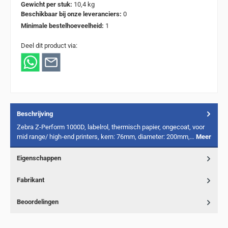
Gewicht per stuk:
10,4 kg
Beschikbaar bij onze leveranciers:
0
Minimale bestelhoeveelheid:
1
Deel dit product via:
Beschrijving
Zebra Z-Perform 1000D, labelrol, thermisch papier, ongecoat, voor
mid range/ high-end printers, kern: 76mm, diameter: 200mm,…
Meer
Eigenschappen
Fabrikant
Beoordelingen