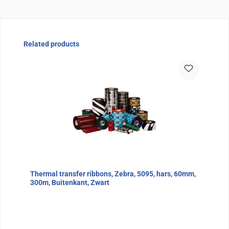
Sla de afbeeldingengalerij over
Related products
Thermal transfer ribbons, Zebra, 5095, hars, 60mm,
300m, Buitenkant, Zwart