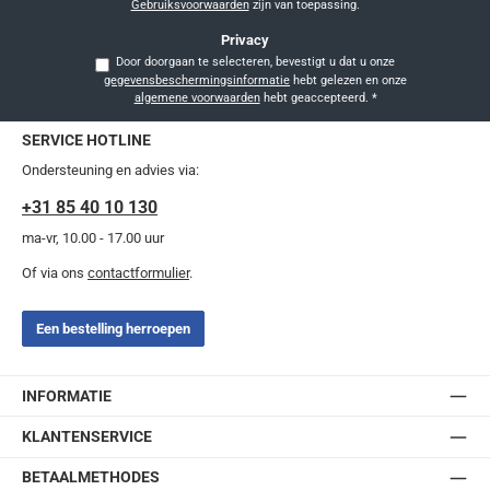
Gebruiksvoorwaarden
zijn van toepassing.
Privacy
Door doorgaan te selecteren, bevestigt u dat u onze
gegevensbeschermingsinformatie
hebt gelezen en onze
algemene voorwaarden
hebt geaccepteerd.
*
SERVICE HOTLINE
Ondersteuning en advies via:
+31 85 40 10 130
ma-vr, 10.00 - 17.00 uur
Of via ons
contactformulier
.
Een bestelling herroepen
INFORMATIE
KLANTENSERVICE
BETAALMETHODES