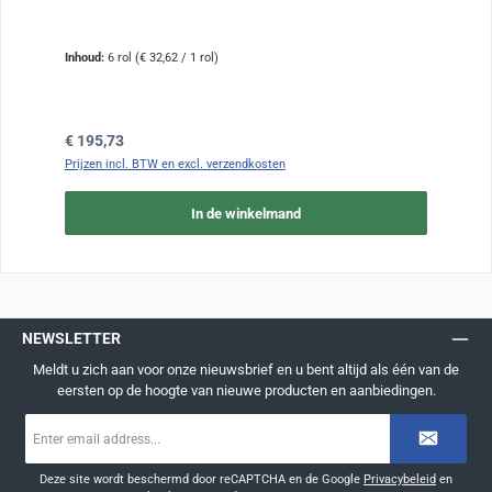
Inhoud:
6 rol
(€ 32,62 / 1 rol)
Normale prijs:
€ 195,73
Prijzen incl. BTW en excl. verzendkosten
In de winkelmand
NEWSLETTER
Meldt u zich aan voor onze nieuwsbrief en u bent altijd als één van de
eersten op de hoogte van nieuwe producten en aanbiedingen.
E-
mailadres
*
Deze site wordt beschermd door reCAPTCHA en de Google
Privacybeleid
en