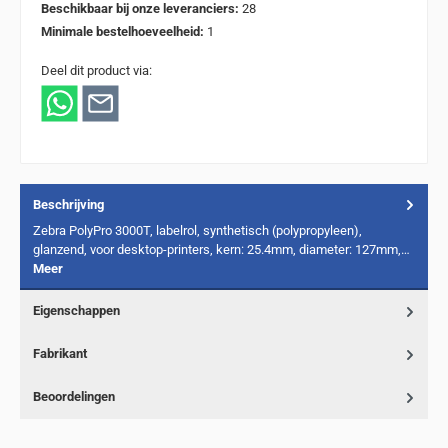
Beschikbaar bij onze leveranciers:
28
Minimale bestelhoeveelheid:
1
Deel dit product via:
Beschrijving
Zebra PolyPro 3000T, labelrol, synthetisch (polypropyleen),
glanzend, voor desktop-printers, kern: 25.4mm, diameter: 127mm,…
Meer
Eigenschappen
Fabrikant
Beoordelingen