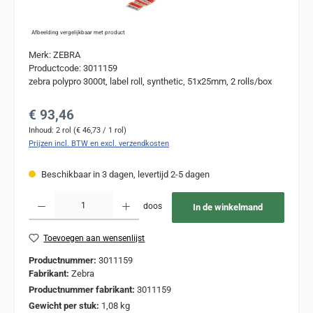
Afbeelding vergelijkbaar met product
Merk: ZEBRA
Productcode: 3011159
zebra polypro 3000t, label roll, synthetic, 51x25mm, 2 rolls/box
Normale prijs:
€ 93,46
Inhoud:
2 rol
(€ 46,73 / 1 rol)
Prijzen incl. BTW en excl. verzendkosten
Beschikbaar in 3 dagen, levertijd 2-5 dagen
Producthoeveelheid: Voer de gewenste hoeveelheid in of gebruik de knoppen om de
doos
In de winkelmand
Toevoegen aan wensenlijst
Productnummer:
3011159
Fabrikant:
Zebra
Productnummer fabrikant:
3011159
Gewicht per stuk:
1,08 kg