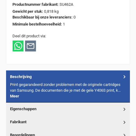
Productnummer fabrikant:
SU462A
Gewicht per stuk:
0,818 kg
Beschikbaar bij onze leveranciers:
0
Minimale bestelhoeveelheid:
1
Deel dit product via:
Beschrijving
Print gegarandeerd zonder problemen met de originele cartridges
van Samsung. De documenten die je met de gele Y406S print, k…
Meer
Eigenschappen
Fabrikant
Beoordelingen