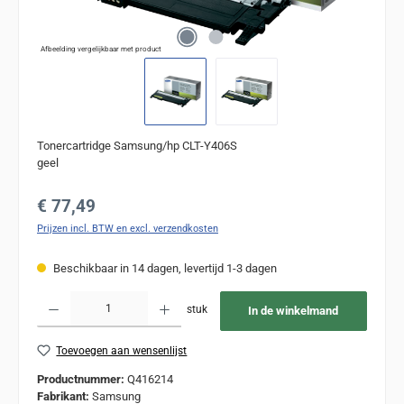
Afbeelding vergelijkbaar met product
Tonercartridge Samsung/hp CLT-Y406S
geel
Normale prijs:
€ 77,49
Prijzen incl. BTW en excl. verzendkosten
Beschikbaar in 14 dagen, levertijd 1-3 dagen
Producthoeveelheid: Voer de gewenste hoeveelheid in of gebruik de knoppen om de
stuk
In de winkelmand
Toevoegen aan wensenlijst
Productnummer:
Q416214
Fabrikant:
Samsung