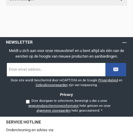
NEWSLETTER
Meldt u zich aan voor onze nieuwsbrief en u bent altijd als één van de
eersten op de hoogte van nieuwe producten en aanbiedingen.
E-
mailadres
*
Deze site wordt beschermd door reCAPTCHA en de Google
Privacybeleid
en
Gebruiksvoorwaarden
zijn van toepassing.
Privacy
Door doorgaan te selecteren, bevestigt u dat u onze
gegevensbeschermingsinformatie
hebt gelezen en onze
algemene voorwaarden
hebt geaccepteerd.
*
SERVICE HOTLINE
Ondersteuning en advies via: