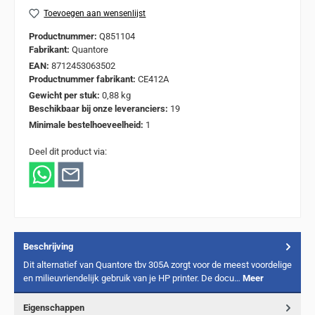
Toevoegen aan wensenlijst
Productnummer:
Q851104
Fabrikant:
Quantore
EAN:
8712453063502
Productnummer fabrikant:
CE412A
Gewicht per stuk:
0,88 kg
Beschikbaar bij onze leveranciers:
19
Minimale bestelhoeveelheid:
1
Deel dit product via:
Beschrijving
Dit alternatief van Quantore tbv 305A zorgt voor de meest voordelige
en milieuvriendelijk gebruik van je HP printer. De docu…
Meer
Eigenschappen