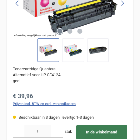
Afbeelding vergelijkbaar met product
Tonercartridge Quantore
Alternatief voor HP CE412A
geel
Normale prijs:
€ 39,96
Prijzen incl. BTW en excl. verzendkosten
Beschikbaar in 3 dagen, levertijd 1-3 dagen
Producthoeveelheid: Voer de gewenste hoeveelheid in of gebruik de knoppen om de
stuk
In de winkelmand