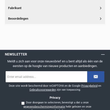
Fabrikant
Beoordelingen
NEWSLETTER
Meldt u zich aan voor onze nieuwsbrief en u bent altijd als één van de
eersten op de hoogte van nieuwe producten en aanbiedingen.
E-
mailadres
*
Deze site wordt beschermd door reCAPTCHA en de Google
Privacybeleid
en
Gebruiksvoorwaarden
zijn van toepassing.
Privacy
Door doorgaan te selecteren, bevestigt u dat u onze
gegevensbeschermingsinformatie
hebt gelezen en onze