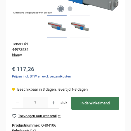
Afbeelding vergelijkbaar met product
Toner Oki
44973535
blauw
Normale prijs:
€ 117,26
Prijzen incl. BTW en excl. verzendkosten
Beschikbaar in 3 dagen, levertijd 1-3 dagen
Producthoeveelheid: Voer de gewenste hoeveelheid in of gebruik de knoppen om de
stuk
In de winkelmand
Toevoegen aan wensenlijst
Productnummer:
Q404106
Fabrikant:
OKI