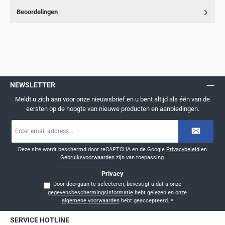
Beoordelingen
NEWSLETTER
Meldt u zich aan voor onze nieuwsbrief en u bent altijd als één van de
eersten op de hoogte van nieuwe producten en aanbiedingen.
E-
mailadres
*
Deze site wordt beschermd door reCAPTCHA en de Google
Privacybeleid
en
Gebruiksvoorwaarden
zijn van toepassing.
Privacy
Door doorgaan te selecteren, bevestigt u dat u onze
gegevensbeschermingsinformatie
hebt gelezen en onze
algemene voorwaarden
hebt geaccepteerd.
*
SERVICE HOTLINE