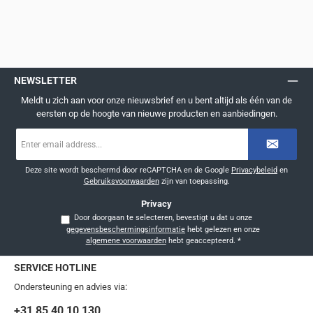
NEWSLETTER
Meldt u zich aan voor onze nieuwsbrief en u bent altijd als één van de
eersten op de hoogte van nieuwe producten en aanbiedingen.
E-
mailadres
*
Deze site wordt beschermd door reCAPTCHA en de Google
Privacybeleid
en
Gebruiksvoorwaarden
zijn van toepassing.
Privacy
Door doorgaan te selecteren, bevestigt u dat u onze
gegevensbeschermingsinformatie
hebt gelezen en onze
algemene voorwaarden
hebt geaccepteerd.
*
SERVICE HOTLINE
Ondersteuning en advies via:
+31 85 40 10 130