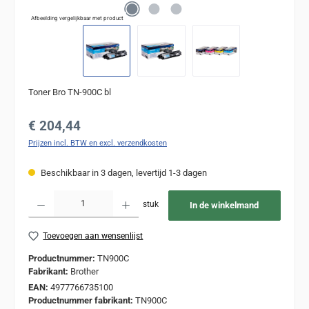
Afbeelding vergelijkbaar met product
Toner Bro TN-900C bl
Normale prijs:
€ 204,44
Prijzen incl. BTW en excl. verzendkosten
Beschikbaar in 3 dagen, levertijd 1-3 dagen
Producthoeveelheid: Voer de gewenste hoeveelheid in of gebruik de knoppen om de
stuk
In de winkelmand
Toevoegen aan wensenlijst
Productnummer:
TN900C
Fabrikant:
Brother
EAN:
4977766735100
Productnummer fabrikant:
TN900C