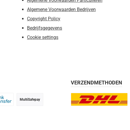
Algemene Voorwaarden Particulieren
Algemene Voorwaarden Bedrijven
Copyright Policy
Bedrijfsgegevens
Cookie settings
VERZENDMETHODEN
MultiSafepay
g, 30 dagen
 transfer
DHL Europlus (2-5 werkdage