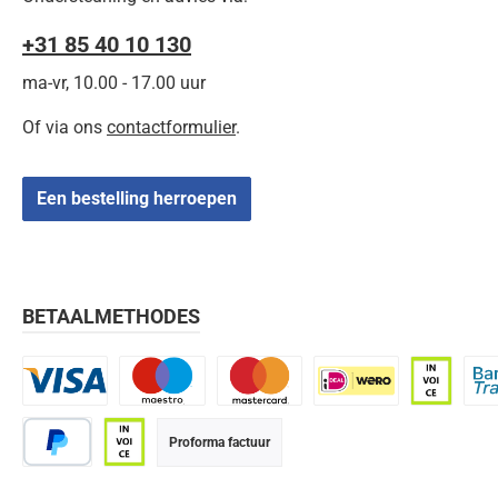
+31 85 40 10 130
ma-vr, 10.00 - 17.00 uur
Of via ons
contactformulier
.
Een bestelling herroepen
BETAALMETHODES
Visa
Maestro
Mastercard
iDEAL | Wero
Op rekenin
Bank
Proforma factuur
PayPal
Op rekening (betaaltermijn 21 dagen)