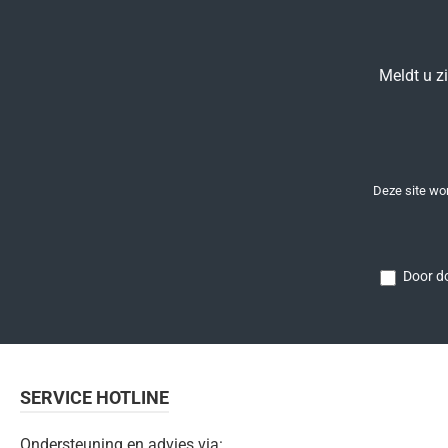
Meldt u z
Deze site w
Door do
SERVICE HOTLINE
Ondersteuning en advies via: