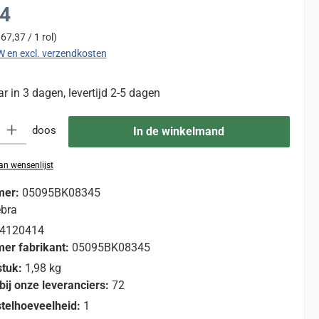
:
24
 67,37 / 1 rol)
TW en excl. verzendkosten
 in 3 dagen, levertijd 2-5 dagen
eid: Voer de gewenste hoeveelheid in of gebruik de knoppen om de hoevee
doos
In de winkelmand
n wensenlijst
mer:
05095BK08345
bra
4120414
er fabrikant:
05095BK08345
stuk:
1,98 kg
bij onze leveranciers:
72
telhoeveelheid:
1