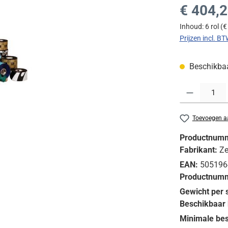
Normale prijs
€ 404,
Inhoud:
6 rol
(€
Prijzen incl. B
Beschikbaar
Producthoeveelh
Toevoegen aa
Productnum
Fabrikant:
Ze
EAN:
505196
Productnumm
Gewicht per 
Beschikbaar 
Minimale bes