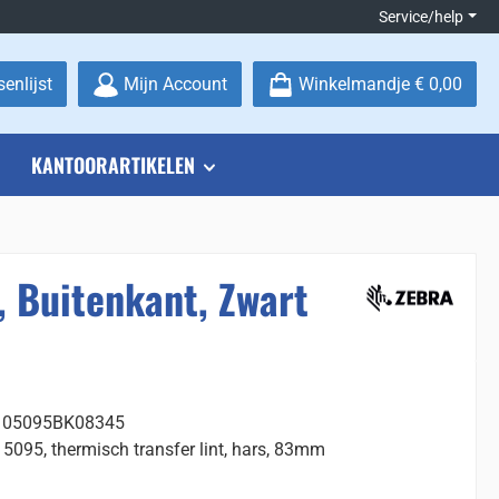
Service/help
Je hebt 0 items op je verlanglijstje
enlijst
Mijn Account
Winkelmandje
€ 0,00
KANTOORARTIKELEN
, Buitenkant, Zwart
: 05095BK08345
 5095, thermisch transfer lint, hars, 83mm