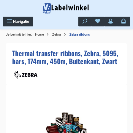
Ga naar de hoofdinhoud
Je hebt 0 items op j
Navigatie
Je bevindt je hier:
Home
Zebra
Zebra ribbons
Thermal transfer ribbons, Zebra, 5095,
hars, 174mm, 450m, Buitenkant, Zwart
Sla de afbeeldingengalerij over