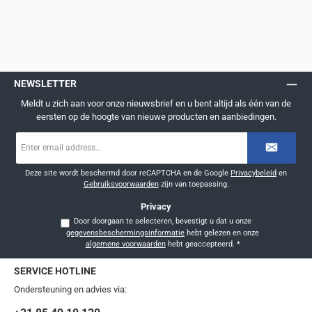
NEWSLETTER
Meldt u zich aan voor onze nieuwsbrief en u bent altijd als één van de
eersten op de hoogte van nieuwe producten en aanbiedingen.
E-
mailadres
*
Deze site wordt beschermd door reCAPTCHA en de Google
Privacybeleid
en
Gebruiksvoorwaarden
zijn van toepassing.
Privacy
Door doorgaan te selecteren, bevestigt u dat u onze
gegevensbeschermingsinformatie
hebt gelezen en onze
algemene voorwaarden
hebt geaccepteerd.
*
SERVICE HOTLINE
Ondersteuning en advies via: