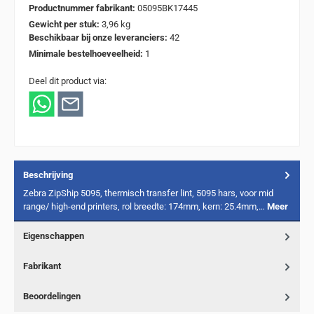
Productnummer fabrikant:
05095BK17445
Gewicht per stuk:
3,96 kg
Beschikbaar bij onze leveranciers:
42
Minimale bestelhoeveelheid:
1
Deel dit product via:
Beschrijving
Zebra ZipShip 5095, thermisch transfer lint, 5095 hars, voor mid
range/ high-end printers, rol breedte: 174mm, kern: 25.4mm,…
Meer
Eigenschappen
Fabrikant
Beoordelingen