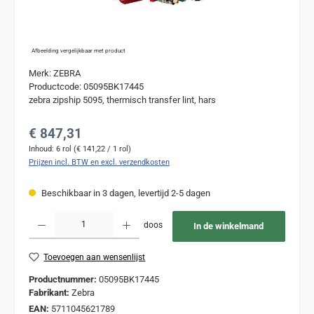
Afbeelding vergelijkbaar met product
Merk: ZEBRA
Productcode: 05095BK17445
zebra zipship 5095, thermisch transfer lint, hars
Normale prijs:
€ 847,31
Inhoud:
6 rol
(€ 141,22 / 1 rol)
Prijzen incl. BTW en excl. verzendkosten
Beschikbaar in 3 dagen, levertijd 2-5 dagen
Producthoeveelheid: Voer de gewenste hoeveelheid in of gebruik de knoppen om de
doos
In de winkelmand
Toevoegen aan wensenlijst
Productnummer:
05095BK17445
Fabrikant:
Zebra
EAN:
5711045621789