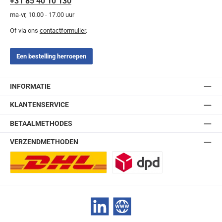
+31 85 40 10 130
ma-vr, 10.00 - 17.00 uur
Of via ons
contactformulier
.
Een bestelling herroepen
INFORMATIE
KLANTENSERVICE
BETAALMETHODES
VERZENDMETHODEN
DHL Europlus (2-5 werkdagen)
DPD
LinkedIn
Website