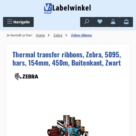
Ga naar de hoofdinhoud
Je hebt 0 items op j
Navigatie
Je bevindt je hier:
Home
Zebra
Zebra ribbons
Thermal transfer ribbons, Zebra, 5095,
hars, 154mm, 450m, Buitenkant, Zwart
Sla de afbeeldingengalerij over