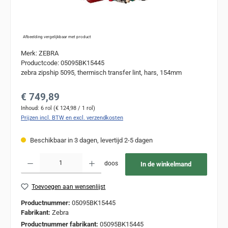
Afbeelding vergelijkbaar met product
Merk: ZEBRA
Productcode: 05095BK15445
zebra zipship 5095, thermisch transfer lint, hars, 154mm
Normale prijs:
€ 749,89
Inhoud:
6 rol
(€ 124,98 / 1 rol)
Prijzen incl. BTW en excl. verzendkosten
Beschikbaar in 3 dagen, levertijd 2-5 dagen
Producthoeveelheid: Voer de gewenste hoeveelheid in of gebruik de knoppen om de
doos
In de winkelmand
Toevoegen aan wensenlijst
Productnummer:
05095BK15445
Fabrikant:
Zebra
Productnummer fabrikant:
05095BK15445