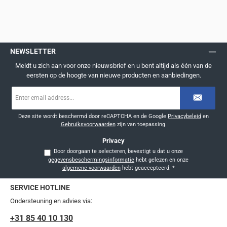
NEWSLETTER
Meldt u zich aan voor onze nieuwsbrief en u bent altijd als één van de
eersten op de hoogte van nieuwe producten en aanbiedingen.
E-
mailadres
*
Deze site wordt beschermd door reCAPTCHA en de Google
Privacybeleid
en
Gebruiksvoorwaarden
zijn van toepassing.
Privacy
Door doorgaan te selecteren, bevestigt u dat u onze
gegevensbeschermingsinformatie
hebt gelezen en onze
algemene voorwaarden
hebt geaccepteerd.
*
SERVICE HOTLINE
Ondersteuning en advies via:
+31 85 40 10 130