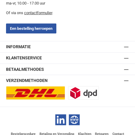
ma-vr, 10.00 - 17.00 uur
Of via ons
contactformulier
.
Een bestelling herroepen
INFORMATIE
KLANTENSERVICE
BETAALMETHODES
VERZENDMETHODEN
DHL Europlus (2-5 werkdagen)
DPD
LinkedIn
Website
Bestelprocedure
Betaling en Verzending
Klachten
Retouren
Contact