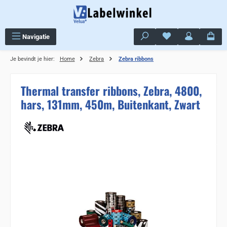
Ga naar de hoofdinhoud
Je hebt 0 items op j
Navigatie
Je bevindt je hier:
Home
Zebra
Zebra ribbons
Thermal transfer ribbons, Zebra, 4800,
hars, 131mm, 450m, Buitenkant, Zwart
Sla de afbeeldingengalerij over