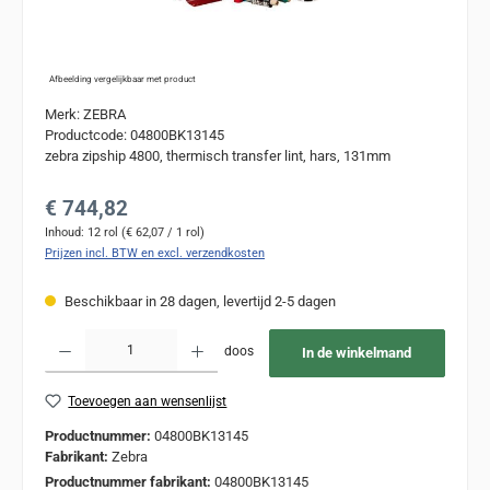
Afbeelding vergelijkbaar met product
Merk: ZEBRA
Productcode: 04800BK13145
zebra zipship 4800, thermisch transfer lint, hars, 131mm
Normale prijs:
€ 744,82
Inhoud:
12 rol
(€ 62,07 / 1 rol)
Prijzen incl. BTW en excl. verzendkosten
Beschikbaar in 28 dagen, levertijd 2-5 dagen
Producthoeveelheid: Voer de gewenste hoeveelheid in of gebruik de knoppen om de
doos
In de winkelmand
Toevoegen aan wensenlijst
Productnummer:
04800BK13145
Fabrikant:
Zebra
Productnummer fabrikant:
04800BK13145