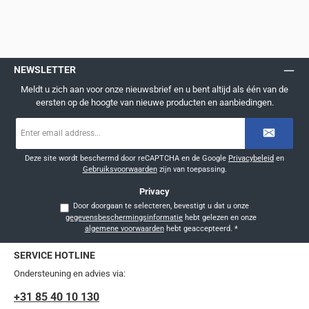
NEWSLETTER
Meldt u zich aan voor onze nieuwsbrief en u bent altijd als één van de
eersten op de hoogte van nieuwe producten en aanbiedingen.
E-
mailadres
*
Deze site wordt beschermd door reCAPTCHA en de Google
Privacybeleid
en
Gebruiksvoorwaarden
zijn van toepassing.
Privacy
Door doorgaan te selecteren, bevestigt u dat u onze
gegevensbeschermingsinformatie
hebt gelezen en onze
algemene voorwaarden
hebt geaccepteerd.
*
SERVICE HOTLINE
Ondersteuning en advies via:
+31 85 40 10 130