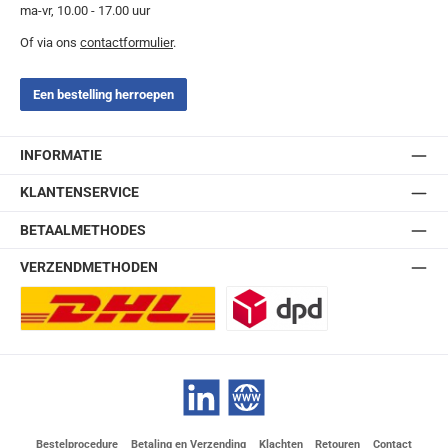
ma-vr, 10.00 - 17.00 uur
Of via ons
contactformulier
.
Een bestelling herroepen
INFORMATIE
KLANTENSERVICE
BETAALMETHODES
VERZENDMETHODEN
DHL Europlus (2-5 werkdagen)
DPD
LinkedIn
Website
Bestelprocedure
Betaling en Verzending
Klachten
Retouren
Contact