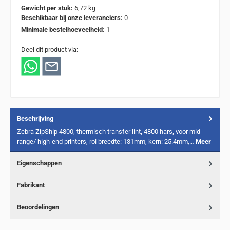
Gewicht per stuk:
6,72 kg
Beschikbaar bij onze leveranciers:
0
Minimale bestelhoeveelheid:
1
Deel dit product via:
Beschrijving
Zebra ZipShip 4800, thermisch transfer lint, 4800 hars, voor mid
range/ high-end printers, rol breedte: 131mm, kern: 25.4mm,…
Meer
Eigenschappen
Fabrikant
Beoordelingen