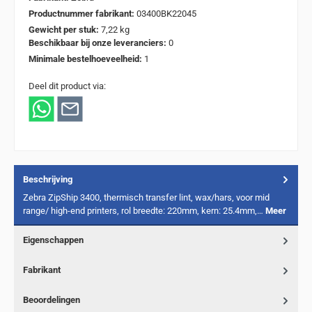
Productnummer fabrikant:
03400BK22045
Gewicht per stuk:
7,22 kg
Beschikbaar bij onze leveranciers:
0
Minimale bestelhoeveelheid:
1
Deel dit product via:
Beschrijving
Zebra ZipShip 3400, thermisch transfer lint, wax/hars, voor mid
range/ high-end printers, rol breedte: 220mm, kern: 25.4mm,…
Meer
Eigenschappen
Fabrikant
Beoordelingen