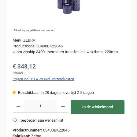
Afbeelding vergelijkbaar met product
Merk: ZEBRA
Productcode: 03400BK22045
zebra zipship 3400, thermisch transfer lint, wax/hars, 220mm
Normale prijs:
€ 348,12
Inhoud:
6
Prijzen incl. BTW en excl. verzendkosten
Beschikbaar in 28 dagen, levertijd 2-5 dagen
Producthoeveelheid: Voer de gewenste hoeveelheid in of gebruik de knoppen om de
In de winkelmand
Toevoegen aan wensenlijst
Productnummer:
03400BK22045
Fabrikant:
Zebra