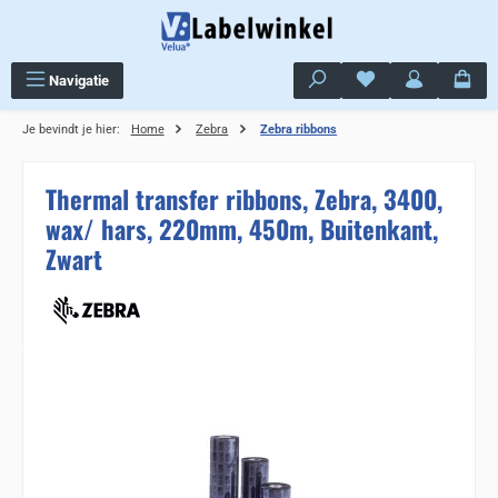
Ga naar de hoofdinhoud
Je hebt 0 items op j
Navigatie
Je bevindt je hier:
Home
Zebra
Zebra ribbons
Thermal transfer ribbons, Zebra, 3400,
wax/ hars, 220mm, 450m, Buitenkant,
Zwart
Sla de afbeeldingengalerij over