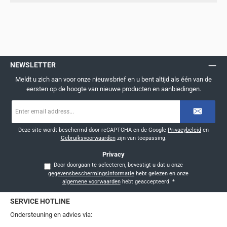
NEWSLETTER
Meldt u zich aan voor onze nieuwsbrief en u bent altijd als één van de
eersten op de hoogte van nieuwe producten en aanbiedingen.
E-
mailadres
*
Deze site wordt beschermd door reCAPTCHA en de Google
Privacybeleid
en
Gebruiksvoorwaarden
zijn van toepassing.
Privacy
Door doorgaan te selecteren, bevestigt u dat u onze
gegevensbeschermingsinformatie
hebt gelezen en onze
algemene voorwaarden
hebt geaccepteerd.
*
SERVICE HOTLINE
Ondersteuning en advies via: