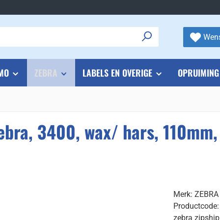
Wens
MO
ZEBRA
LABELS EN OVERIGE
OPRUIMING
Zebra, 3400, wax/ hars, 110mm
Merk: ZEBRA
Productcode
zebra zipship