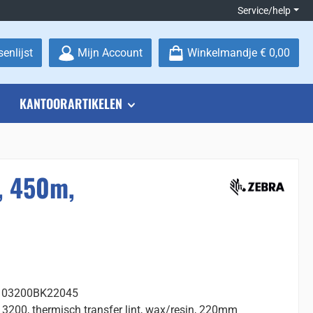
Service/help
Je hebt 0 items op je verlanglijstje
enlijst
Mijn Account
Winkelmandje
€ 0,00
KANTOORARTIKELEN
, 450m,
: 03200BK22045
 3200, thermisch transfer lint, wax/resin, 220mm