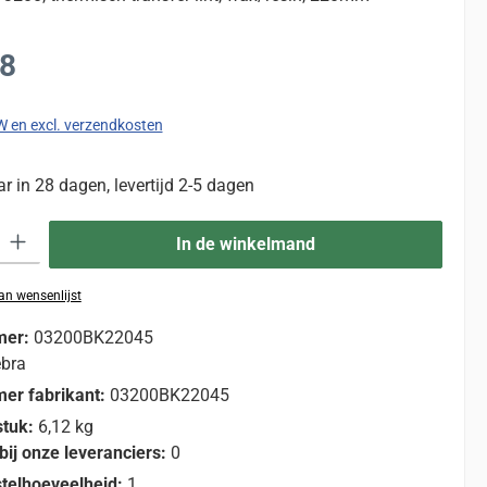
:
68
TW en excl. verzendkosten
 in 28 dagen, levertijd 2-5 dagen
eid: Voer de gewenste hoeveelheid in of gebruik de knoppen om de hoevee
In de winkelmand
n wensenlijst
mer:
03200BK22045
bra
er fabrikant:
03200BK22045
stuk:
6,12 kg
bij onze leveranciers:
0
telhoeveelheid:
1