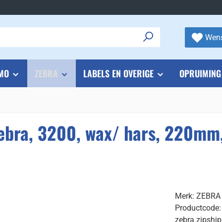
Wens
MO
ZEBRA
LABELS EN OVERIGE
OPRUIMING
Zebra, 3200, wax/ hars, 220mm
Merk: ZEBRA
Productcode
zebra zipship