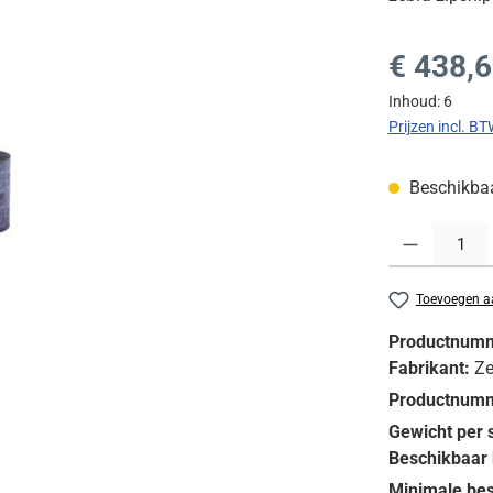
Normale prijs
€ 438,
Inhoud:
6
Prijzen incl. B
Beschikbaar
Producthoeveelh
Toevoegen aa
Productnum
Fabrikant:
Ze
Productnumm
Gewicht per 
Beschikbaar 
Minimale bes