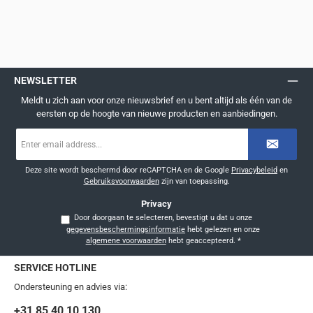
NEWSLETTER
Meldt u zich aan voor onze nieuwsbrief en u bent altijd als één van de
eersten op de hoogte van nieuwe producten en aanbiedingen.
E-
mailadres
*
Deze site wordt beschermd door reCAPTCHA en de Google
Privacybeleid
en
Gebruiksvoorwaarden
zijn van toepassing.
Privacy
Door doorgaan te selecteren, bevestigt u dat u onze
gegevensbeschermingsinformatie
hebt gelezen en onze
algemene voorwaarden
hebt geaccepteerd.
*
SERVICE HOTLINE
Ondersteuning en advies via:
+31 85 40 10 130