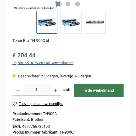
Afbeelding vergelijkbaar met product
Toner Bro TN-900C bl
Normale prijs:
€ 204,44
Prijzen incl. BTW en excl. verzendkosten
Beschikbaar in 3 dagen, levertijd 1-3 dagen
Producthoeveelheid: Voer de gewenste hoeveelheid in of gebruik de knoppen om de
stuk
In de winkelmand
Toevoegen aan wensenlijst
Productnummer:
TN900C
Fabrikant:
Brother
EAN:
4977766735100
Productnummer fabrikant:
TN900C