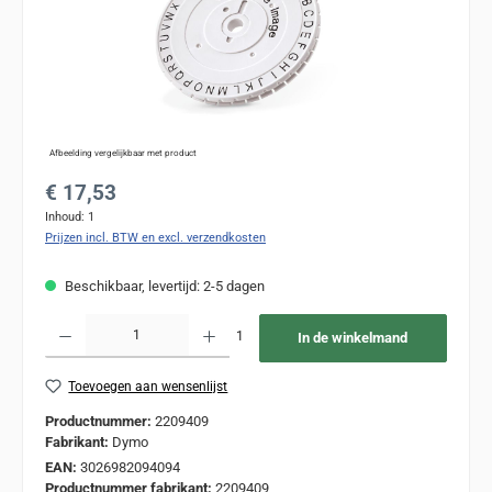
Afbeelding vergelijkbaar met product
Normale prijs:
€ 17,53
Inhoud:
1
Prijzen incl. BTW en excl. verzendkosten
Beschikbaar, levertijd: 2-5 dagen
Producthoeveelheid: Voer de gewenste hoeveelheid in of gebruik de knoppen om de
1
In de winkelmand
Toevoegen aan wensenlijst
Productnummer:
2209409
Fabrikant:
Dymo
EAN:
3026982094094
Productnummer fabrikant:
2209409