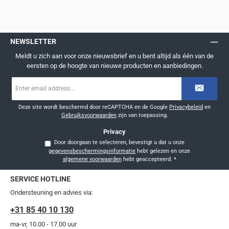
NEWSLETTER
Meldt u zich aan voor onze nieuwsbrief en u bent altijd als één van de
eersten op de hoogte van nieuwe producten en aanbiedingen.
E-
mailadres
*
Deze site wordt beschermd door reCAPTCHA en de Google
Privacybeleid
en
Gebruiksvoorwaarden
zijn van toepassing.
Privacy
Door doorgaan te selecteren, bevestigt u dat u onze
gegevensbeschermingsinformatie
hebt gelezen en onze
algemene voorwaarden
hebt geaccepteerd.
*
SERVICE HOTLINE
Ondersteuning en advies via:
+31 85 40 10 130
ma-vr, 10.00 - 17.00 uur