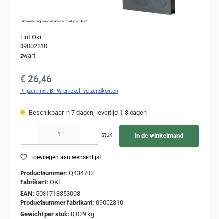
Afbeelding vergelijkbaar met product
Lint Oki
09002310
zwart
Normale prijs:
€ 26,46
Prijzen incl. BTW en excl. verzendkosten
Beschikbaar in 7 dagen, levertijd 1-3 dagen
Producthoeveelheid: Voer de gewenste hoeveelheid in of gebruik de knoppen om de
stuk
In de winkelmand
Toevoegen aan wensenlijst
Productnummer:
Q434703
Fabrikant:
OKI
EAN:
5031713353003
Productnummer fabrikant:
09002310
Gewicht per stuk:
0,029 kg