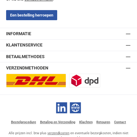
Een bestelling herroepen
INFORMATIE
KLANTENSERVICE
BETAALMETHODES
VERZENDMETHODEN
DHL Europlus (2-5 werkdagen)
DPD
LinkedIn
Website
Bestelprocedure
Betaling en Verzending
Klachten
Retouren
Contact
Alle prijzen incl. btw plus
verzendkosten
en eventuele bezorgkosten, indien niet