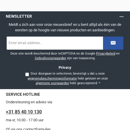
NEWSLETTER
Meldt u zich aan voor onze nieuwsbrief en u bent altijd als één van de
eersten op de hoogte van nieuwe producten en aanbiedingen.
E-
mailadres
*
Deze site wordt beschermd door reCAPTCHA en de Google
Privacybeleid
en
Gebruiksvoorwaarden
zijn van toepassing.
Privacy
Door doorgaan te selecteren, bevestigt u dat u onze
gegevensbeschermingsinformatie
hebt gelezen en onze
algemene voorwaarden
hebt geaccepteerd.
*
SERVICE HOTLINE
Ondersteuning en advies via:
+31 85 40 10 130
ma-vr, 10.00 - 17.00 uur
Of via ons
contactformulier
.