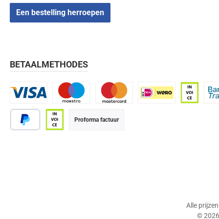
Een bestelling herroepen
BETAALMETHODES
Visa
Maestro
Mastercard
iDEAL | Wero
Op rekenin
Bank
Proforma factuur
PayPal
Op rekening (betaaltermijn 21 dagen)
Alle prijze
© 2026 