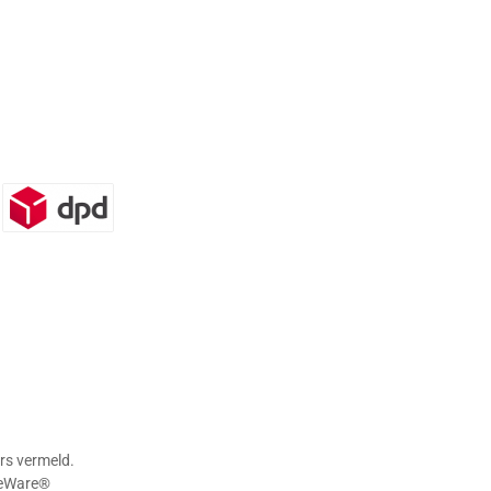
n)
DPD
rs vermeld.
eWare®