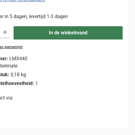
 in 5 dagen, levertijd 1-3 dagen
eid: Voer de gewenste hoeveelheid in of gebruik de knoppen om de hoevee
In de winkelmand
n wensenlijst
mer:
LMX440
belmate
stuk:
0,18 kg
telhoeveelheid:
1
ct via: