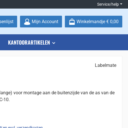
Service/help
Je hebt 0 items op je verlanglijstje
enlijst
Mijn Account
Winkelmandje
€ 0,00
KANTOORARTIKELEN
Labelmate
(flange) voor montage aan de buitenzijde van de as van de
C-10.
:
TW en excl. verzendkosten