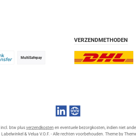
VERZENDMETHODEN
MultiSafepay
g, 30 dagen
 transfer
DHL Europlus (2-5 werkdage
LinkedIn
Website
n incl. btw plus
verzendkosten
en eventuele bezorgkosten, indien niet ande
Labelwinkel & Velua V.O.F. - Alle rechten voorbehouden. Theme by
Them