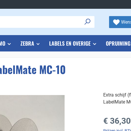
Wens
MO
ZEBRA
LABELS EN OVERIGE
OPRUIMING
LabelMate MC-10
Extra schijf 
LabelMate M
Normale prijs
€ 36,30
Prijzen incl. B