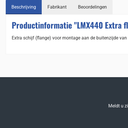
Beschrijving
Fabrikant
Beoordelingen
Productinformatie "LMX440 Extra f
Extra schijf (flange) voor montage aan de buitenzijde va
Meldt u z