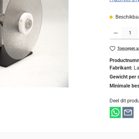
Beschikbaar
Producthoeveelh
Toevoegen aa
Productnum
Fabrikant:
La
Gewicht per 
Minimale bes
Deel dit produ