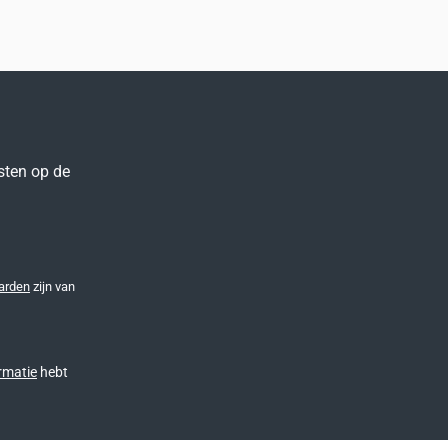
sten op de
arden
zijn van
rmatie
hebt