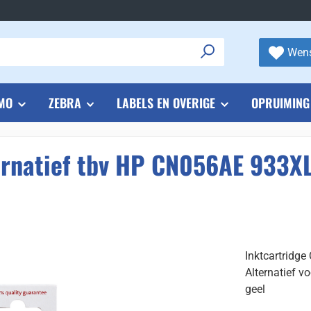
Wens
MO
ZEBRA
LABELS EN OVERIGE
OPRUIMING
ernatief tbv HP CN056AE 933XL
Inktcartridge
Alternatief 
geel