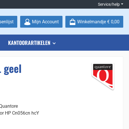
Service/help
Je hebt 0 items op je verlanglijstje
enlijst
Mijn Account
Winkelmandje
€ 0,00
KANTOORARTIKELEN
 geel
 Quantore
voor HP Cn056cn hcY