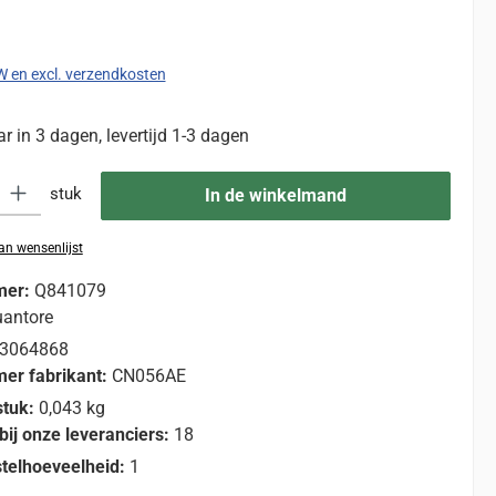
:
TW en excl. verzendkosten
 in 3 dagen, levertijd 1-3 dagen
eid: Voer de gewenste hoeveelheid in of gebruik de knoppen om de hoevee
stuk
In de winkelmand
n wensenlijst
mer:
Q841079
antore
3064868
er fabrikant:
CN056AE
stuk:
0,043 kg
bij onze leveranciers:
18
telhoeveelheid:
1